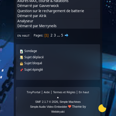
Allures MAX, course & natations
Démarré par
Gavverwock
Question sur le rechargement de batterie
Démarré par
Alrik
Analyseur
Démarré par
Merryneils
2
3
...
5
Pages
1
EN HAUT
Sondage
Sujet déplacé
Sujet bloqué
Sujet épinglé
|
|
|
TinyPortal
Aide
Termes et Règles
En haut
▲
,
SMF 2.1.7 © 2026
Simple Machines
Theme by
Simple Audio Video Embedder
Webtiryaki