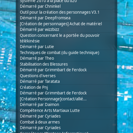
Systeme 2d10 à la place du d20
Démarré par
Chninkel
Outil pour la création des personnages V3.1
Démarré par
Deepfromsea
[Création de personnages] Achat de matériel
Démarré par
wizzbizz
Question concernant le a portée du pouvoir
télékinésie
Démarré par
Lutie
Techniques de combat (du guide technique)
Démarré par
Theo
Stabilisation des Blessures
Démarré par
Grimmbart de Ferdock
Questions d'iverses
Démarré par
Taratata
Création de Pnj
Démarré par
Grimmbart de Ferdock
[Création Personnage]contact/allié...
Démarré par
Daimon
Compétence Arts Martiaux Lutte
Démarré par
Cyriades
Combat à deux armes
Démarré par
Cyriades