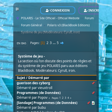
CONNEXION
INSCRIVEZ-VO
POLARIS - Le Site Officiel - Official Website
Forum
►
Forum Général
Polaris v3 (BlackBook Editions)
►
►
Système de jeu
(Modérateurs:
Cyrull
,
iron
)
►
2
3
...
5
Pages
1
EN BAS
Système de jeu
La section où l'on discute des points de règles et
du système de jeu POLARIS paru aux éditions
BlackBook. Modérateurs:
Cyrull
,
iron
.
Sujet
/
Démarré par
guerison des cyborg
Démarré par
vieuxtroll
Programmes (de Données)
Démarré par
Popov
1
2
3
4
Pages
[Sondage] Programmes (de Données)
Démarré par
bubu