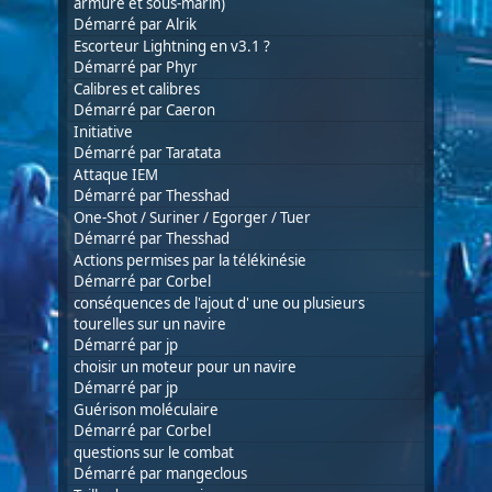
armure et sous-marin)
Démarré par
Alrik
Escorteur Lightning en v3.1 ?
Démarré par
Phyr
Calibres et calibres
Démarré par
Caeron
Initiative
Démarré par
Taratata
Attaque IEM
Démarré par
Thesshad
One-Shot / Suriner / Egorger / Tuer
Démarré par
Thesshad
Actions permises par la télékinésie
Démarré par
Corbel
conséquences de l'ajout d' une ou plusieurs
tourelles sur un navire
Démarré par
jp
choisir un moteur pour un navire
Démarré par
jp
Guérison moléculaire
Démarré par
Corbel
questions sur le combat
Démarré par
mangeclous