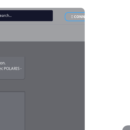
CONNEXION
INSCRI
ion.
c POLARIS -