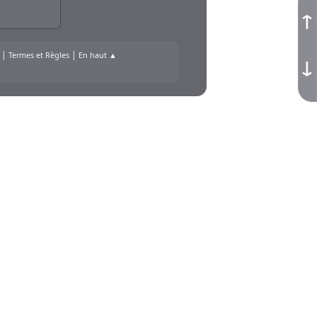
↑
|
|
Termes et Règles
En haut ▲
↓