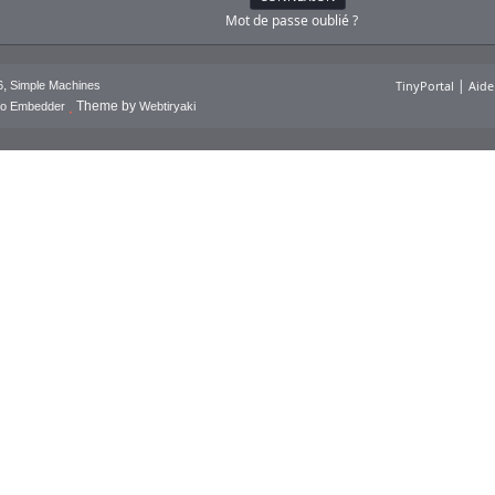
Mot de passe oublié ?
|
,
TinyPortal
Aide
6
Simple Machines
Theme by
deo Embedder
Webtiryaki