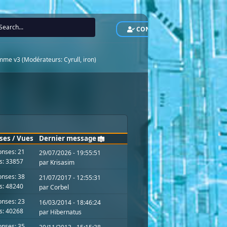
CONNEXION
INS
mme v3
(Modérateurs:
Cyrull
,
iron
)
ses
/
Vues
Dernier message
nses: 21
29/07/2026 - 19:55:51
s: 33857
par
Krisasim
nses: 38
21/07/2017 - 12:55:31
s: 48240
par
Corbel
nses: 23
16/03/2014 - 18:46:24
s: 40268
par
Hibernatus
nses: 35