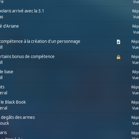
re
Vue
laris arrivé avec la 3.1
Rép
as
Vue
té d'Ariane
Rép
Vue
 compétence à la création d'un personnage
Répo
ll
Vue
ertains bonus de compétence
Répo
ll
Vue
 de base
Rép
ll
Vue
ts
Répo
eral
Vue
 le Black Book
Répo
eral
Vue
] degâts des armes
Répo
zouck
Vue
aris
Répo
Vue
1
2
Pages