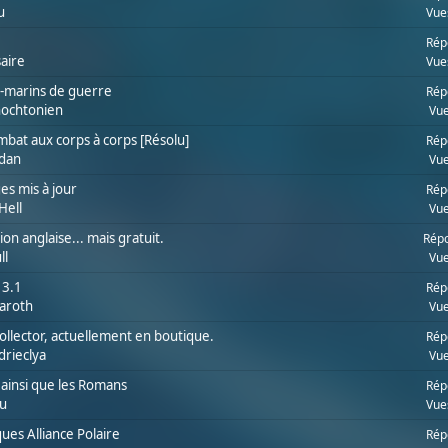
u
Vue
Rép
aire
Vue
us-marins de guerre
Rép
hochtonien
Vue
bat aux corps à corps [Résolu]
Rép
idan
Vue
es mis à jour
Rép
Hell
Vue
on anglaise... mais gratuit.
Répo
ll
Vue
 3.1
Rép
aroth
Vue
collector, actuellement en boutique.
Rép
drieclya
Vue
, ainsi que les Romans
Rép
u
Vue
ues Alliance Polaire
Rép