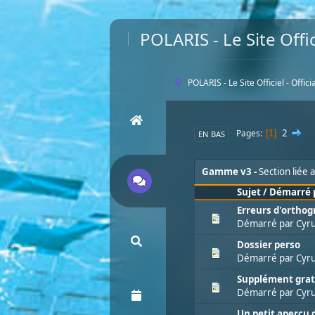
POLARIS - Le Site Offic
POLARIS - Le Site Officiel - Offic
2
Pages
1
EN BAS
Gamme v3
Section liée
Sujet
/
Démarré 
Erreurs d'ortho
Démarré par
Cyru
Dossier perso
Démarré par
Cyru
Supplément gratui
Démarré par
Cyru
Un petit aperçu 