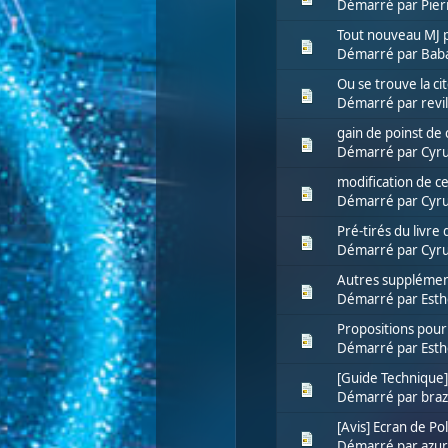
Démarré par
Pier
Tout nouveau MJ po
Démarré par
Bab
Ou se trouve la ci
Démarré par
revil
gain de poinst de
Démarré par
Cyru
modification de c
Démarré par
Cyru
Pré-tirés du livre
Démarré par
Cyru
Autres supplémen
Démarré par
Esth
Propositions pour
Démarré par
Esth
[Guide Technique
Démarré par
bra
[Avis] Ecran de Pol
Démarré par
azur