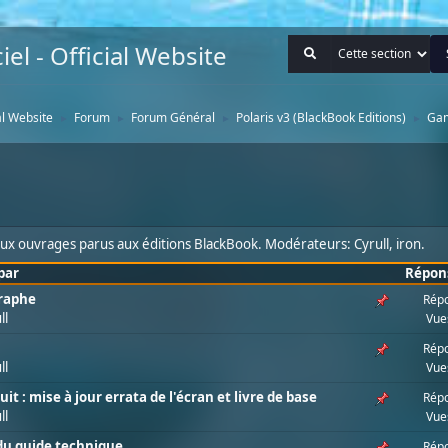
iel - Official Website
ial Website
Forum
Forum Général
Polaris v3 (BlackBook Editions)
Ga
►
►
►
►
 aux ouvrages parus aux éditions BlackBook. Modérateurs:
Cyrull
,
iron
.
par
Répon
graphe
Répo
ll
Vue
Répo
ll
Vue
t : mise à jour errata de l'écran et livre de base
Répo
ll
Vue
du guide technique
Répo