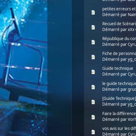
petites erreurs et
Démarré par
Nai
Recueil de Scénar
Démarré par
xXx 
République du cor
Démarré par
Cyru
Fiche de personn
Démarré par
yg_
Guide technique
Démarré par
Cyru
le guide techniqu
Démarré par
gru
[Guide Technique
Démarré par
yg_
Faire la différenc
Démarré par
Vor
vos avis sur les d
Démarré par
Cyru