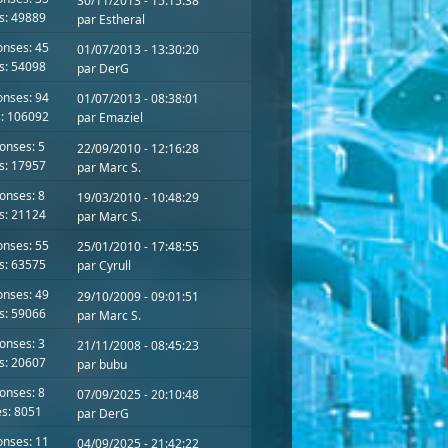
30/11/2013 - 15:15:38
s: 49889
par
Estheral
nses: 45
01/07/2013 - 13:30:20
s: 54098
par
DerG
nses: 94
01/07/2013 - 08:38:01
: 106092
par
Emaziel
onses: 5
22/09/2010 - 12:16:28
s: 17957
par
Marc S.
onses: 8
19/03/2010 - 10:48:29
s: 21124
par
Marc S.
nses: 55
25/01/2010 - 17:48:55
s: 63575
par
Cyrull
nses: 49
29/10/2009 - 09:01:51
s: 59066
par
Marc S.
onses: 3
21/11/2008 - 08:45:23
s: 20607
par
bubu
onses: 8
07/09/2025 - 20:10:48
s: 8051
par
DerG
nses: 11
04/09/2025 - 21:42:22