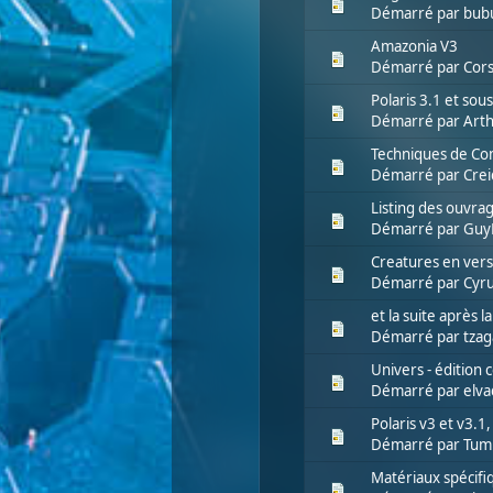
Démarré par
bub
Amazonia V3
Démarré par
Cors
Polaris 3.1 et so
Démarré par
Art
Techniques de Com
Démarré par
Cre
Listing des ouvrag
Démarré par
Guy
Creatures en versi
Démarré par
Cyru
et la suite après la
Démarré par
tzag
Univers - édition 
Démarré par
elva
Polaris v3 et v3.1
Démarré par
Tum
Matériaux spécifiq