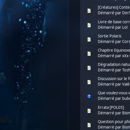
[Créatures] Conte
Démarré par Der
Livre de base cor
Démarré par
Lol
Sortie Polaris
Démarré par
Cors
Chapitre Equinox
Démarré par
xXx 
Dégradation natur
Démarré par
Tos
Discussion sur le
Démarré par
Valé
Que voulez-vous v
Démarré par
bub
Errata [POL05]
Démarré par
Bis
Question pour phil
Démarré par
Bis