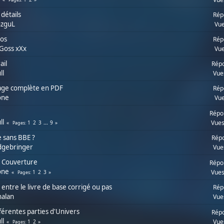
 détails
Rép
nzguL
Vue
ios
Rép
Goss xXx
Vue
ail
Répo
ll
Vue
age complète en PDF
Rép
one
Vue
Répo
ll
Vues
1
2
3
...
9
Pages
e sans BBE ?
Répo
dgebringer
Vue
] Couverture
Répo
one
Vues
1
2
3
Pages
e entre le livre de base corrigé ou pas
Rép
halan
Vue
ifférentes parties d'Univers
Répo
ll
Vue
1
2
Pages