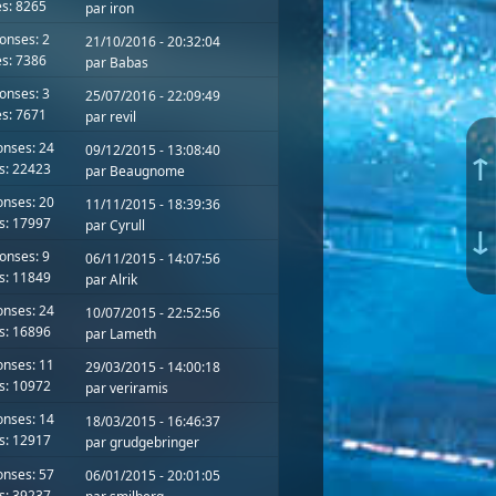
s: 8265
par
iron
onses: 2
21/10/2016 - 20:32:04
s: 7386
par
Babas
onses: 3
25/07/2016 - 22:09:49
s: 7671
par
revil
nses: 24
09/12/2015 - 13:08:40
↑
s: 22423
par
Beaugnome
nses: 20
11/11/2015 - 18:39:36
s: 17997
par
Cyrull
↓
onses: 9
06/11/2015 - 14:07:56
s: 11849
par
Alrik
nses: 24
10/07/2015 - 22:52:56
s: 16896
par
Lameth
nses: 11
29/03/2015 - 14:00:18
s: 10972
par
veriramis
nses: 14
18/03/2015 - 16:46:37
s: 12917
par
grudgebringer
nses: 57
06/01/2015 - 20:01:05
s: 39237