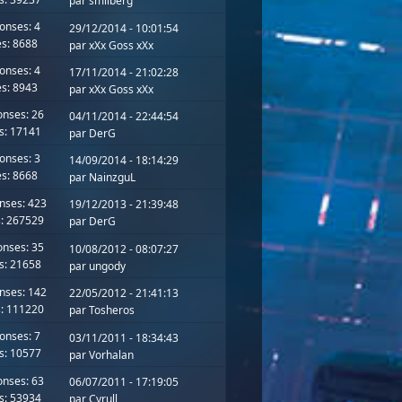
par
smilberg
onses: 4
29/12/2014 - 10:01:54
s: 8688
par
xXx Goss xXx
onses: 4
17/11/2014 - 21:02:28
s: 8943
par
xXx Goss xXx
nses: 26
04/11/2014 - 22:44:54
s: 17141
par
DerG
onses: 3
14/09/2014 - 18:14:29
s: 8668
par
NainzguL
nses: 423
19/12/2013 - 21:39:48
: 267529
par
DerG
nses: 35
10/08/2012 - 08:07:27
s: 21658
par
ungody
nses: 142
22/05/2012 - 21:41:13
: 111220
par
Tosheros
onses: 7
03/11/2011 - 18:34:43
s: 10577
par
Vorhalan
nses: 63
06/07/2011 - 17:19:05
s: 53934
par
Cyrull