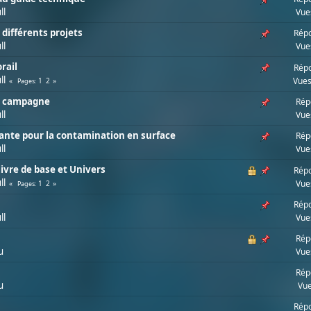
ll
Vue
différents projets
Répo
ll
Vue
rail
Répo
ll
Vues
1
2
Pages
la campagne
Rép
ll
Vue
ante pour la contamination en surface
Rép
ll
Vue
livre de base et Univers
Répo
ll
Vue
1
2
Pages
Répo
ll
Vue
Rép
u
Vue
Rép
u
Vue
Répo