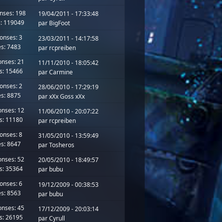
nses: 198
19/04/2011 - 17:33:48
: 119049
par BigFoot
onses: 3
23/03/2011 - 14:17:58
s: 7483
par
rcpreiben
nses: 21
11/11/2010 - 18:05:42
s: 15466
par
Carmine
onses: 2
28/06/2010 - 17:29:19
s: 8875
par
xXx Goss xXx
nses: 12
11/06/2010 - 20:07:22
s: 11180
par
rcpreiben
onses: 8
31/05/2010 - 13:59:49
s: 8647
par
Tosheros
nses: 52
20/05/2010 - 18:49:57
s: 35364
par
bubu
onses: 6
19/12/2009 - 00:38:53
s: 8563
par
bubu
nses: 45
17/12/2009 - 20:03:14
s: 26195
par
Cyrull