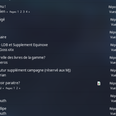
nu !
Répo
§en
Vues
1
2
3
4
Pages
rigé
Rép
Vue
Répo
aire
Vue
e LDB et Supplement Equinoxe
Rép
Goss xXx
Vue
elle des livres de la gamme?
Répo
heros
Vue
 futur supplément campagne (réservé aux MJ)
Rép
rian
Vue
oir paraitre?
Répo
u
Vue
1
2
Pages
Rép
muth
Vue
lipe
Répo
muth
Vue