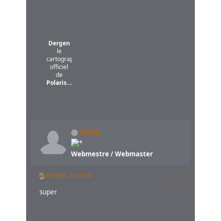
Dergen
le
cartographe
officiel
de
Polaris
....
bubu
Webmestre / Webmaster
22/07/2025 - 21:21:20
#22
super