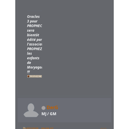
Oracles
3 pour
PROPHECY
sera
bientôt
édité par
l'association
PROPHEZINE,
les
enfants
de
Moryagorn
!!!
DerG
MJ / GM
23/07/2025 - 09:59:47