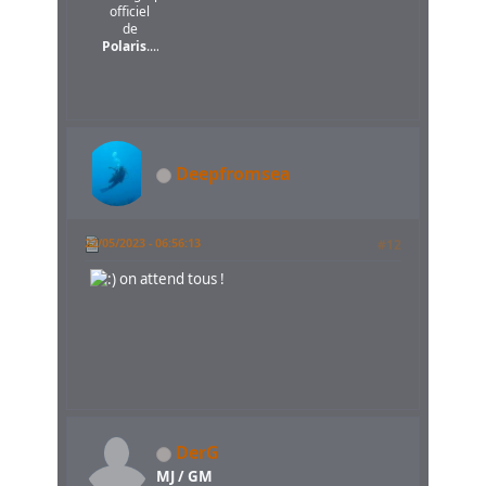
officiel
de
Polaris
....
Deepfromsea
22/05/2023 - 06:56:13
#12
on attend tous !
DerG
MJ / GM