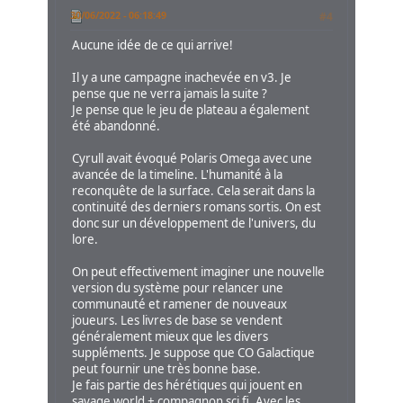
30/06/2022 - 06:18:49
#4
Aucune idée de ce qui arrive!
Il y a une campagne inachevée en v3. Je
pense que ne verra jamais la suite ?
Je pense que le jeu de plateau a également
été abandonné.
Cyrull avait évoqué Polaris Omega avec une
avancée de la timeline. L'humanité à la
reconquête de la surface. Cela serait dans la
continuité des derniers romans sortis. On est
donc sur un développement de l'univers, du
lore.
On peut effectivement imaginer une nouvelle
version du système pour relancer une
communauté et ramener de nouveaux
joueurs. Les livres de base se vendent
généralement mieux que les divers
suppléments. Je suppose que CO Galactique
peut fournir une très bonne base.
Je fais partie des hérétiques qui jouent en
savage world + compagnon sci fi. Avec les