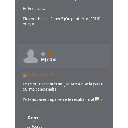
En Frrancais:
Plus de choses! Super!! (Ou peut-être, SOUP-
er !!) !!!
DerG
MJ / GM
25/03/2023 - 20:31:27
#11
En ce qui me concerne, j'ai livré à BBe la partie
qui me concernait !
J'attends avec impatience le résultat final
Dergen
le
cartographe