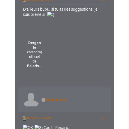
#23
D'ailleurs bubu, si tu as des suggestions, je
suis preneur
Dergen
le
cartographe
officiel
de
Polaris
....
Krisasim
27/07/2025 - 15:44:59
#24
Cool!! Regard.