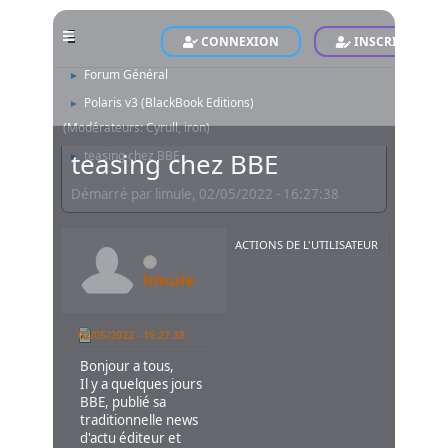
CONNEXION
INSCRIVEZ-VO
POLARIS - Le Site Officiel - Official Website
Forum
►
Forum Général
►
Polaris v3 (BlackBook Editions)
►
(Modérateurs:
Cyrull
,
iron
)
teasing chez BBE
teasing chez BBE
►
Démarré par limule, 02/05/2022 - 16:27:38
ACTIONS DE L'UTILISATEUR
limule
02/05/2022 - 16:27:38
Bonjour a tous,
Il y a quelques jours
BBE, publié sa
traditionnelle news
d'actu éditeur et