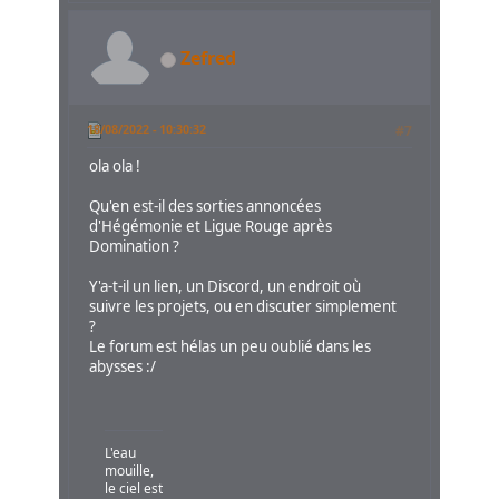
Zefred
18/08/2022 - 10:30:32
#7
ola ola !
Qu'en est-il des sorties annoncées
d'Hégémonie et Ligue Rouge après
Domination ?
Y'a-t-il un lien, un Discord, un endroit où
suivre les projets, ou en discuter simplement
?
Le forum est hélas un peu oublié dans les
abysses :/
L'eau
mouille,
le ciel est