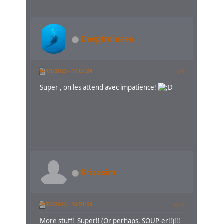
Deepfromsea
14/01/2023 - 17:07:24
#9
Super , on les attend avec impatience!
Krisasim
09/02/2023 - 16:51:58
#10
More stuff! Super!! (Or perhaps, SOUP-er!!)!!!