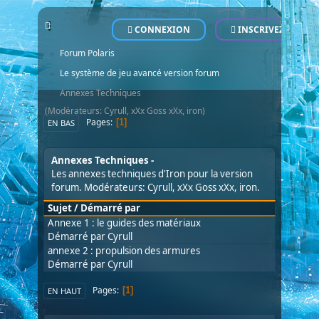
CONNEXION
INSCRIVEZ-VOUS
POLARIS - Le Site Officiel - Official Website
Forum
►
Forum Polaris
►
Le système de jeu avancé version forum
►
Annexes Techniques
►
(Modérateurs:
Cyrull
,
xXx Goss xXx
,
iron
)
Pages
1
EN BAS
Annexes Techniques
Les annexes techniques d'Iron pour la version
forum. Modérateurs:
Cyrull
,
xXx Goss xXx
,
iron
.
Sujet
/
Démarré par
Annexe 1 : le guides des matériaux
Démarré par
Cyrull
annexe 2 : propulsion des armures
Démarré par
Cyrull
Pages
1
EN HAUT