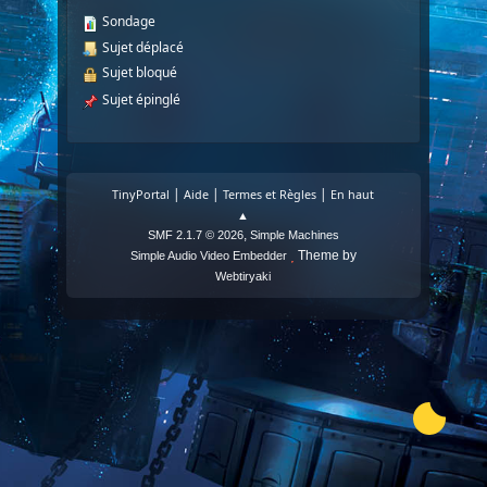
Sondage
Sujet déplacé
Sujet bloqué
Sujet épinglé
|
|
|
TinyPortal
Aide
Termes et Règles
En haut
▲
,
SMF 2.1.7 © 2026
Simple Machines
Theme by
Simple Audio Video Embedder
Webtiryaki