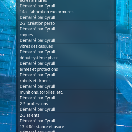
fiches armures
Démarré par
Cyrull
14a : fabrication exo-armures
Démarré par
Cyrull
2-2 :Création perso
Démarré par
Cyrull
coques
Démarré par
Cyrull
vitres des casques
Démarré par
Cyrull
début système phase
Démarré par
Cyrull
armes et protections
Démarré par
Cyrull
robots et drones
Démarré par
Cyrull
munitions, torpilles, etc.
Démarré par
Cyrull
2-5 professions
Démarré par
Cyrull
2-3 Talents
Démarré par
Cyrull
13-4 Résistance et usure