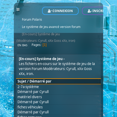
CONNEXION
INSCRIVEZ-VO
POLARIS - Le Site Officiel - Official Website
Forum
►
Forum Polaris
►
Le système de jeu avancé version forum
►
[En-cours] Système de jeu
►
(Modérateurs:
Cyrull
,
xXx Goss xXx
,
iron
)
Pages
1
EN BAS
[En-cours] Système de jeu
Les fichiers en-cours sur le système de jeu de la
version Forum Modérateurs:
Cyrull
,
xXx Goss
xXx
,
iron
.
Sujet
/
Démarré par
2-7a système
Démarré par
Cyrull
matériel divers
Démarré par
Cyrull
fiches véhicules
Démarré par
Cyrull