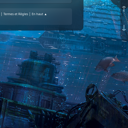
↑
|
|
Termes et Règles
En haut ▲
↓