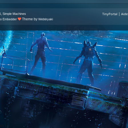
|
,
TinyPortal
Aide
6
Simple Machines
Theme by
deo Embedder
Webtiryaki