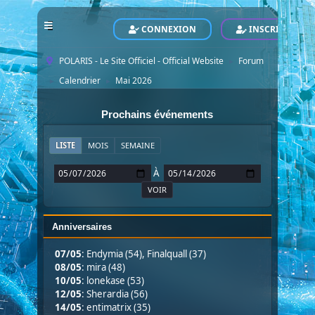
CONNEXION
INSCRIVEZ-VO
POLARIS - Le Site Officiel - Official Website
Forum
►
Calendrier
Mai 2026
►
►
Prochains événements
LISTE
MOIS
SEMAINE
À
Anniversaires
07/05
:
Endymia (54)
,
Finalquall (37)
08/05
:
mira (48)
10/05
:
lonekase (53)
12/05
:
Sherardia (56)
14/05
:
entimatrix (35)