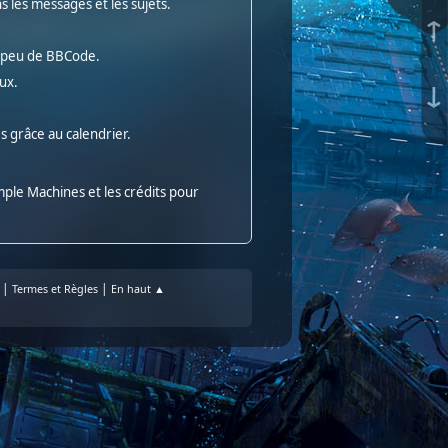
 les messages et les sujets.
↑
 peu de BBCode.
ux.
↓
s grâce au calendrier.
mple Machines
et les
crédits
pour
|
|
Termes et Règles
En haut ▲