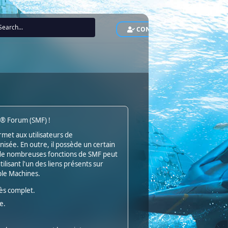
CONNEXION
INS
es® Forum (SMF) !
ermet aux utilisateurs de
isée. En outre, il possède un certain
r de nombreuses fonctions de SMF peut
ilisant l'un des liens présents sur
ple Machines.
ès complet.
e.