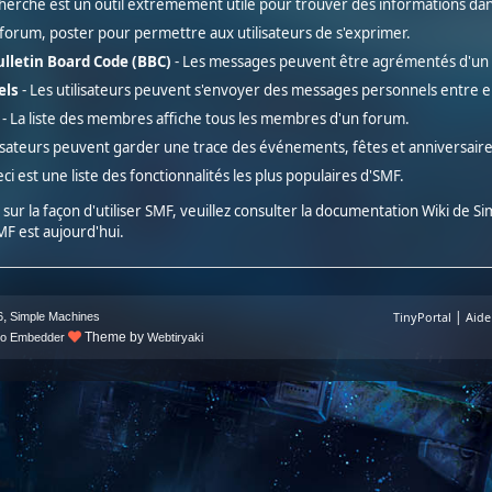
cherche est un outil extrêmement utile pour trouver des informations dans
 forum, poster pour permettre aux utilisateurs de s'exprimer.
ulletin Board Code (BBC)
- Les messages peuvent être agrémentés d'un
els
- Les utilisateurs peuvent s'envoyer des messages personnels entre e
- La liste des membres affiche tous les membres d'un forum.
lisateurs peuvent garder une trace des événements, fêtes et anniversaire
eci est une liste des fonctionnalités les plus populaires d'SMF.
sur la façon d'utiliser SMF, veuillez consulter la
documentation Wiki de Si
SMF est aujourd'hui.
|
,
TinyPortal
Aide
6
Simple Machines
Theme by
deo Embedder
Webtiryaki