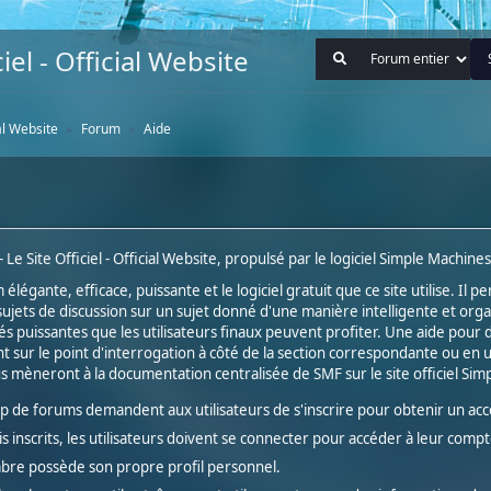
iel - Official Website
ial Website
Forum
Aide
►
►
e Site Officiel - Official Website, propulsé par le logiciel Simple Machin
élégante, efficace, puissante et le logiciel gratuit que ce site utilise. Il p
ets de discussion sur un sujet donné d'une manière intelligente et organ
s puissantes que les utilisateurs finaux peuvent profiter. Une aide pou
t sur le point d'interrogation à côté de la section correspondante ou en ut
us mèneront à la documentation centralisée de SMF sur le site officiel Sim
 de forums demandent aux utilisateurs de s'inscrire pour obtenir un acc
is inscrits, les utilisateurs doivent se connecter pour accéder à leur compt
re possède son propre profil personnel.