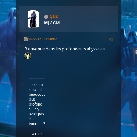
gus
MJ / GM
25/05/2017 - 14:00:09
#2
Bienvenue dans les profondeurs abyssales
"L'océan
serait-il
beaucoup
plus
profond
s'il n'y
avait pas
les
éponges?"
"La mer