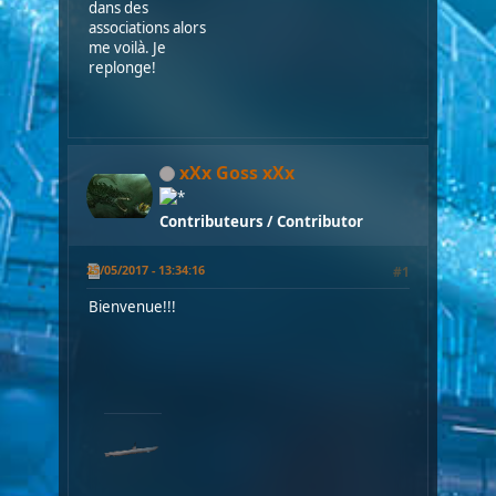
dans des
associations alors
me voilà. Je
replonge!
xXx Goss xXx
Contributeurs / Contributor
25/05/2017 - 13:34:16
#1
Bienvenue!!!