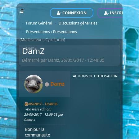
CONNEXION
INSCRIVEZ-VO
POLARIS - Le Site Officiel - Official Website
Forum
►
Forum Général
Discussions générales
►
►
Présentations / Presentations
►
(Modérateurs:
Cyrull
,
iron
)
DamZ
DamZ
►
Démarré par Damz, 25/05/2017 - 12:48:35
ACTIONS DE L'UTILISATEUR
Damz
25/05/2017 - 12:48:35
Dernière édition
:
25/05/2017 - 12:59:28 par
Damz
Bonjour la
communauté