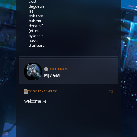
c'est
dégueulasse,
les
poissons
baisent
dedans"
(et les
hybrides
aussi
d'ailleurs...)
nunurs
MJ / GM
25/05/2017 - 16:43:22
#3
welcome ;-)