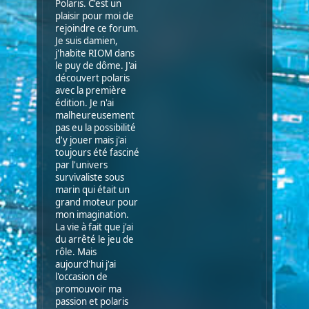
Polaris. C'est un
plaisir pour moi de
rejoindre ce forum.
Je suis damien,
j'habite RIOM dans
le puy de dôme. J'ai
découvert polaris
avec la première
édition. Je n'ai
malheureusement
pas eu la possibilité
d'y jouer mais j'ai
toujours été fasciné
par l'univers
survivaliste sous
marin qui était un
grand moteur pour
mon imagination.
La vie à fait que j'ai
du arrêté le jeu de
rôle. Mais
aujourd'hui j'ai
l'occasion de
promouvoir ma
passion et polaris