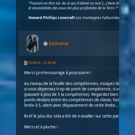
"
Pouvait-on être sûr de ce qui traînait ou non [...] dans les abysses
et insondables des eaux les plus profondes de la Terre ?
"
Howard Phillips Lovecraft
Les montagnes hallucinées
Estheral
12/12/2013 - 21:42:48
Merci ça m'encourage à poursuivre !
Au niveau de la feuille des compétences, essayez de bien vé
si vous dépensez trop de point de compétence, si vous mett
(passant à plus de 5 la compétence). Regardez bien la val
points dedans entre les compétences de classe, hors classe,
limite à 5, idem avec dépassement de cette limite...
Bref le plus dur cela a été de travailler sur cette partie alors
Merci et à pluche !