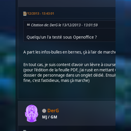
13/12/2013 - 13:43:01
Citation de: DerG le 13/12/2013 - 13:01:59
Quelqu'un l'a testé sous Openoffice ?
A part les infos-bulles en bernes, çà à l'air de marcher.
En tout cas, je suis content d'avoir un lièvre à courser pour f
(pour l'édition de la feuille PDF, j'ai rusé en mettant un fo
dossier de personnage dans un onglet dédié. Ensuite des fo
fine, c'est fastidieux, mais çà marche)
DerG
MJ / GM