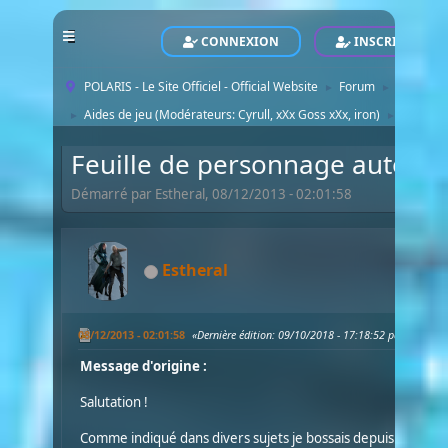
CONNEXION
INSCRIVEZ-VO
POLARIS - Le Site Officiel - Official Website
Forum
Forum C
►
►
Aides de jeu
(Modérateurs:
Cyrull
,
xXx Goss xXx
,
iron
)
Feuille
►
►
Feuille de personnage automa
Démarré par Estheral, 08/12/2013 - 02:01:58
Estheral
08/12/2013 - 02:01:58
Dernière édition
: 09/10/2018 - 17:18:52 par Esthera
Message d'origine :
Salutation !
Comme indiqué dans divers sujets je bossais depuis pas ma