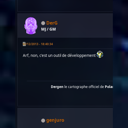
DerG
MJ / GM
13/12/2013 - 18:40:34
Arf, non, c'est un outil de développement
Dergen
le cartographe officiel de
Polaris
....
genjuro