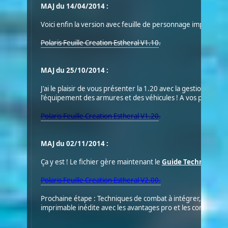
MAJ du 14/04/2014 :
Voici enfin la version avec feuille de personnage imprimable 
Polaris Feuille Creation Estheral V1.10
.
MAJ du 25/10/2014 :
J'ai le plaisir de vous présenter la 1.20 avec la gestion de l'ac
l'équipement des armures et des véhicules ! A vos porte-mo
Polaris Feuille Creation Estheral V1.20
.
MAJ du 02/11/2014 :
Ça y est ! Le fichier gère maintenant le
Guide Technique
!
Polaris Feuille Creation Estheral V2.00.
Prochaine étape : Techniques de combat à intégrer, et à mett
imprimable inédite avec les avantages pro et les compétence