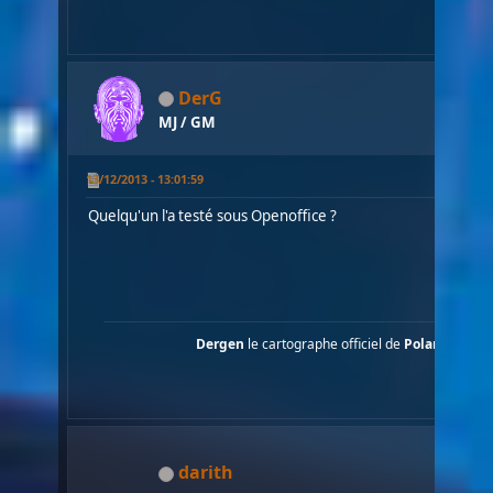
DerG
MJ / GM
13/12/2013 - 13:01:59
Quelqu'un l'a testé sous Openoffice ?
Dergen
le cartographe officiel de
Polaris
....
darith