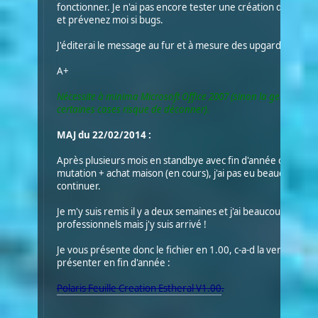
fonctionner. Je n'ai pas encore tester une création de pers
et prévenez moi si bugs.
J'éditerai le message au fur et à mesure des upgardes.
A+
Nécessite à minima Microsoft Office 2007 (sinon la gestion des
certaines cases risque de déconner).
MAJ du 22/02/2014 :
Après plusieurs mois en standbye avec fin d'année chargée n
mutation + achat maison (en cours), j'ai pas eu beauoup de
continuer.
Je m'y suis remis il y a deux semaines et j'ai beaucoup galéré
professionnels mais j'y suis arrivé !
Je vous présente donc le fichier en 1.00, c-a-d la version que
présenter en fin d'année :
Polaris Feuille Creation Estheral V1.00
.