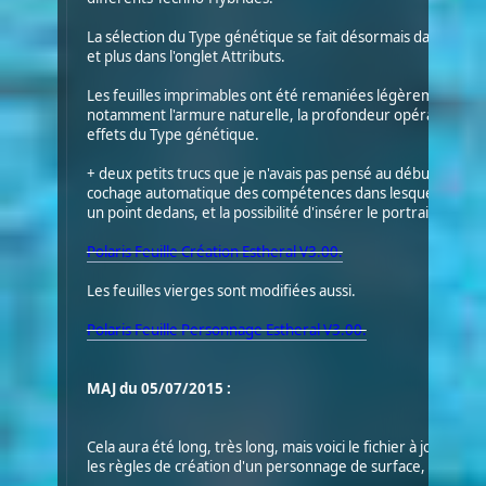
La sélection du Type génétique se fait désormais dans l'o
et plus dans l'onglet Attributs.
Les feuilles imprimables ont été remaniées légèrement pour
notamment l'armure naturelle, la profondeur opérationnelle
effets du Type génétique.
+ deux petits trucs que je n'avais pas pensé au début et que j
cochage automatique des compétences dans lesquels vous 
un point dedans, et la possibilité d'insérer le portrait de vo
Polaris Feuille Création Estheral V3.00.
Les feuilles vierges sont modifiées aussi.
Polaris Feuille Personnage Estheral V3.00.
MAJ du 05/07/2015 :
Cela aura été long, très long, mais voici le fichier à jour pou
les règles de création d'un personnage de surface, soit le li