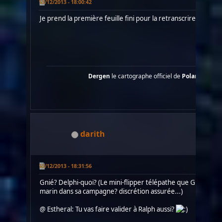
13/12/2013 - 18:00:42
Je prend la première feuille fini pour la retranscrire dans D
Dergen
le cartographe officiel de
Polaris
....
darith
13/12/2013 - 18:31:56
Gnié? Delphi-quoi? (Le mini-flipper télépathe que Grudgeb
marin dans sa campagne? discrétion assurée...)
@ Estheral: Tu vas faire valider à Ralph aussi?