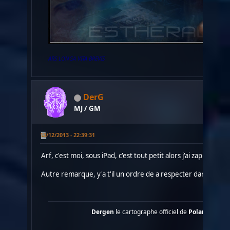
ARS LONGA VITA BREVIS
DerG
MJ / GM
13/12/2013 - 22:39:31
Arf, c'est moi, sous iPad, c'est tout petit alors j'ai zappé "Lé
Autre remarque, y'a t'il un ordre de a respecter dans les zo
Dergen
le cartographe officiel de
Polaris
....