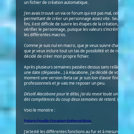
un fichier de création automatique.
J'en avais trouvé un via ce forum qui est pas mal, celui de M
permettant de créer un personnage assez vite. Seulement, 
fini, il est difficile de suivre les étapes de la création, si un
vérifier le personnage, puisque les valeurs s'incrémentent 
les différentes macros.
Comme je suis nul en macro, que je veux suivre chaque étap
que je veux inclure tout un tas de possibilité et de règles opt
décidé de créer mon propre fichier.
Après plusieurs semaines passées dessus sans relâche, com
une date (dépassée...) à Alacabone, j'ai décidé de vous adre
moment une version Beta car je suis loin d'avoir fini la part
professionnels et je vais me reposer un peu.
Désolé Alacabone pour le délai, j'ai du revoir toute une partie 
des compétences du coup deux semaines de retard. Ça été gal
Voici le monstre :
Polaris Feuille Creation Estheral Beta
J'ai testé les différentes fonctions au fur et à mesure et ça m'a