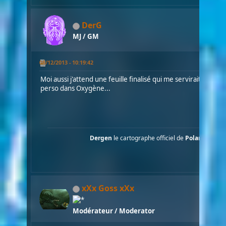
DerG
MJ / GM
08/12/2013 - 10:19:42
Moi aussi j'attend une feuille finalisé qui me servirait de sup
perso dans Oxygène...
Dergen
le cartographe officiel de
Polaris
....
xXx Goss xXx
Modérateur / Moderator