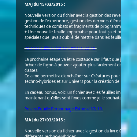
MAJ du 15/03/2015 :
Nouvelle version du fichier avec la gestion des revers et aut
gestion de l'expérience, gestion des derniers éléments du g
techniques de combats et fragments de programme.
+ Une nouvelle feuille imprimable pour tout ça et pour les
spéciales que j'avais oublié de mettre dans les feuilles impri
Polaris Feuille Création Estheral V2.10.
La prochaine étape va être costaude car il faut que je revoi
fichier de façon à pouvoir ajouter plus facilement de nouvell
classes.
Cela me permettra d'enchaîner sur Créatures pour les diffé
Techno-hybrides et sur Univers pour la création de personn
En cadeau bonus, voici un fichier avec les feuilles imprimabl
maintenant qu'elles sont finies comme je le souhaitais.
Polaris Feuille Personnage Estheral V2.10.
MAJ du 27/03/2015 :
Nouvelle version du fichier avec la gestion du livre
Créatur
différents Techno-Hybrides.