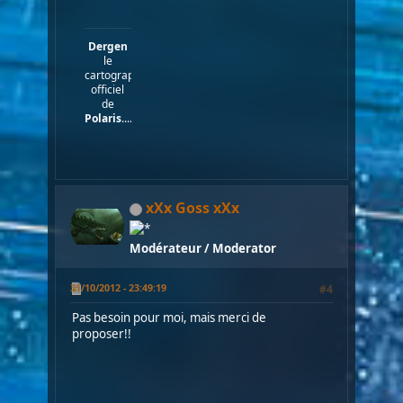
Dergen
le
cartographe
officiel
de
Polaris
....
xXx Goss xXx
Modérateur / Moderator
31/10/2012 - 23:49:19
#4
Pas besoin pour moi, mais merci de
proposer!!