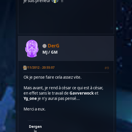
je suis preneur
!!
DerG
MJ / GM
01/11/2012 - 20:55:07
#9
Ok je pense faire cela assez vite.
Mais avant, je rend à césar ce qui est à césar,
en effet sans le travail de
Gavverwock
et
Yg_one
je n'y aurai pas pensé...
Merci a eux.
Dergen
le