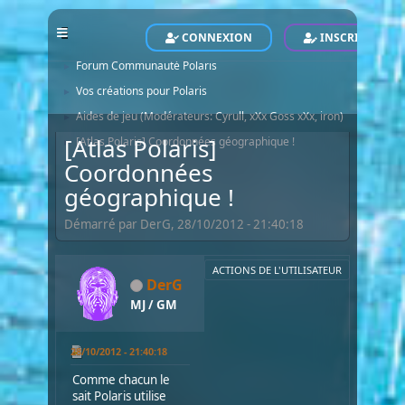
CONNEXION
INSCRIVEZ-VO
POLARIS - Le Site Officiel - Official Website
Forum
►
Forum Communauté Polaris
►
Vos créations pour Polaris
►
Aides de jeu
(Modérateurs:
Cyrull
,
xXx Goss xXx
,
iron
)
►
[Atlas Polaris]
[Atlas Polaris] Coordonnées géographique !
►
Coordonnées
géographique !
Démarré par DerG, 28/10/2012 - 21:40:18
ACTIONS DE L'UTILISATEUR
DerG
MJ / GM
28/10/2012 - 21:40:18
Comme chacun le
sait Polaris utilise