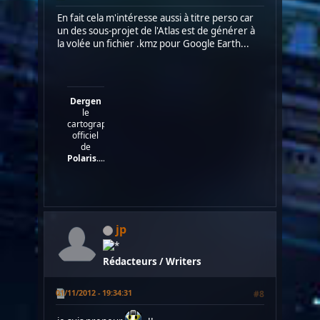
En fait cela m'intéresse aussi à titre perso car
un des sous-projet de l'Atlas est de générer à
la volée un fichier .kmz pour Google Earth...
Dergen
le
cartographe
officiel
de
Polaris
....
jp
Rédacteurs / Writers
01/11/2012 - 19:34:31
#8