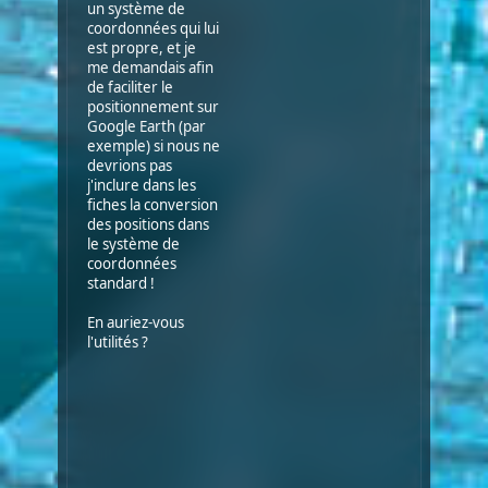
un système de
coordonnées qui lui
est propre, et je
me demandais afin
de faciliter le
positionnement sur
Google Earth (par
exemple) si nous ne
devrions pas
j'inclure dans les
fiches la conversion
des positions dans
le système de
coordonnées
standard !
En auriez-vous
l'utilités ?
Dergen
le
cartographe
officiel
de