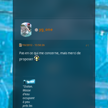
Polaris
....
yg_one
31/10/2012 - 13:50:26
#1
Pas en ce qui me concerne, mais merci de
proposer
"Océan.
Masse
d'eau
occupant
à peu
près les