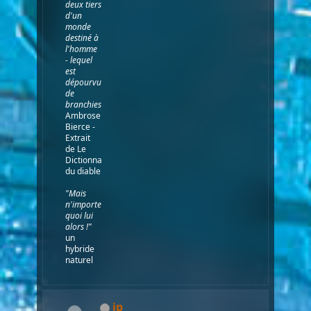
deux tiers
d'un
monde
destiné à
l'homme
- lequel
est
dépourvu
de
branchies."
Ambrose
Bierce -
Extrait
de Le
Dictionnaire
du diable
"Mais
n'importe
quoi lui
alors !"
un
hybride
naturel
jp