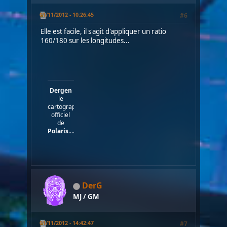
01/11/2012 - 10:26:45
#6
Elle est facile, il s'agit d'appliquer un ratio
160/180 sur les longitudes...
Dergen
le
cartographe
officiel
de
Polaris
....
DerG
MJ / GM
01/11/2012 - 14:42:47
#7