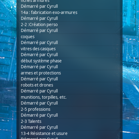
fiches armures
Démarré par
Cyrull
14a : fabrication exo-armures
Démarré par
Cyrull
2-2 :Création perso
Démarré par
Cyrull
coques
Démarré par
Cyrull
vitres des casques
Démarré par
Cyrull
début système phase
Démarré par
Cyrull
armes et protections
Démarré par
Cyrull
robots et drones
Démarré par
Cyrull
munitions, torpilles, etc.
Démarré par
Cyrull
2-5 professions
Démarré par
Cyrull
2-3 Talents
Démarré par
Cyrull
13-4 Résistance et usure