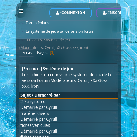
CONNEXION
INSCRIVEZ-VO
POLARIS - Le Site Officiel - Official Website
Forum
►
Forum Polaris
►
Le système de jeu avancé version forum
►
[En-cours] Système de jeu
►
(Modérateurs:
Cyrull
,
xXx Goss xXx
,
iron
)
Pages
1
EN BAS
[En-cours] Système de jeu
Les fichiers en-cours sur le système de jeu de la
version Forum Modérateurs:
Cyrull
,
xXx Goss
xXx
,
iron
.
Sujet
/
Démarré par
2-7a système
Démarré par
Cyrull
matériel divers
Démarré par
Cyrull
fiches véhicules
Démarré par
Cyrull