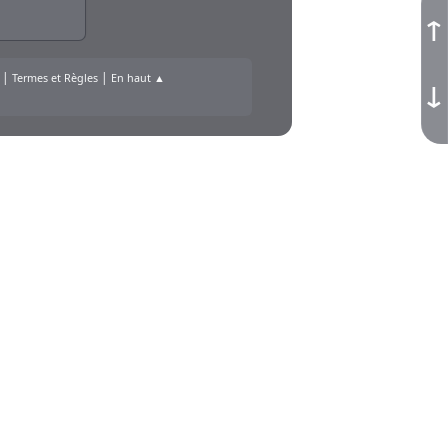
↑
|
|
Termes et Règles
En haut ▲
↓