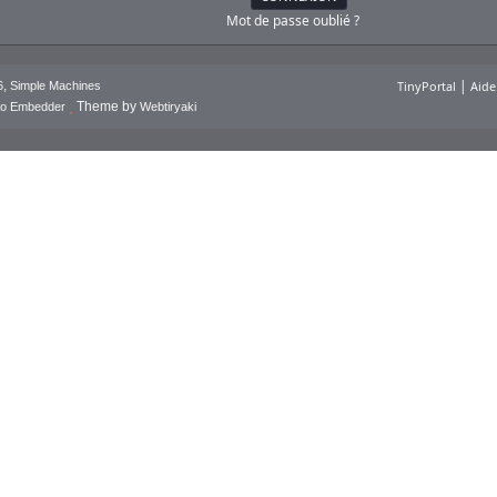
Mot de passe oublié ?
|
,
TinyPortal
Aide
6
Simple Machines
Theme by
deo Embedder
Webtiryaki