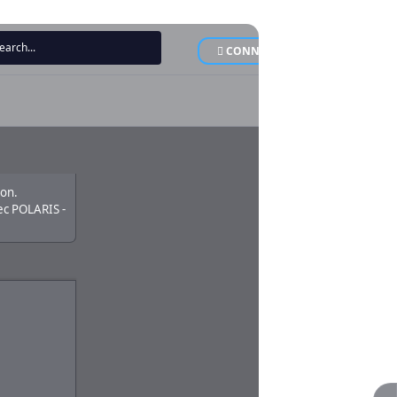
CONNEXION
INSCRI
ion.
c POLARIS -