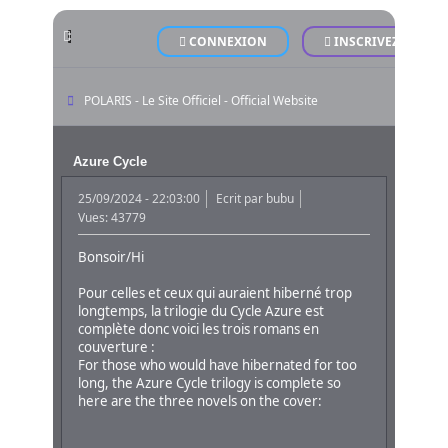
CONNEXION
INSCRIVEZ-VOUS
POLARIS - Le Site Officiel - Official Website
Azure Cycle
25/09/2024 - 22:03:00
Ecrit par
bubu
Vues: 43779
Bonsoir/Hi
Pour celles et ceux qui auraient hiberné trop
longtemps, la trilogie du Cycle Azure est
complète donc voici les trois romans en
couverture :
For those who would have hibernated for too
long, the Azure Cycle trilogy is complete so
here are the three novels on the cover: