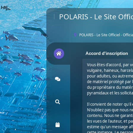
POLARIS - Le Site Offic
POLARIS - Le Site Officiel - Offic
Accord d'inscription
Vous êtes d'accord, par vo
vulgaire, haineux, harcel
pour adultes, ou autremen
de matériel protégé par l
du propriétaire du matérie
pyramidaux et les sollici
Il convient de noter qu'il
N'oubliez pas que nous n
contenu. Nous ne garantis
les vues de l'auteur, et 
estime qu'un message af
cette instance. Le person