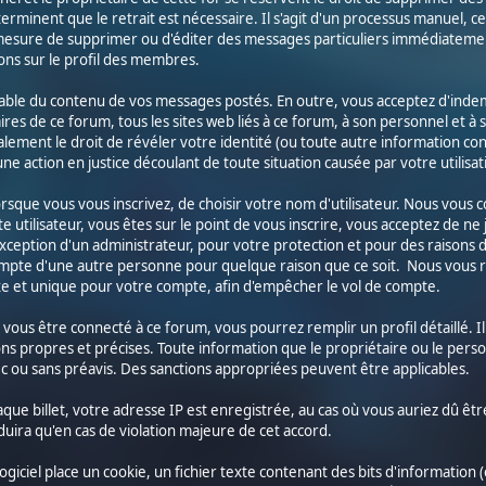
terminent que le retrait est nécessaire. Il s'agit d'un processus manuel, cepe
esure de supprimer ou d'éditer des messages particuliers immédiatement
ns sur le profil des membres.
able du contenu de vos messages postés. En outre, vous acceptez d'inde
ires de ce forum, tous les sites web liés à ce forum, à son personnel et à se
lement le droit de révéler votre identité (ou toute autre information conn
une action en justice découlant de toute situation causée par votre utilisa
 lorsque vous vous inscrivez, de choisir votre nom d'utilisateur. Nous vous
 utilisateur, vous êtes sur le point de vous inscrire, vous acceptez de n
xception d'un administrateur, pour votre protection et pour des raisons 
 compte d'une autre personne pour quelque raison que ce soit. Nous vou
 et unique pour votre compte, afin d'empêcher le vol de compte.
t vous être connecté à ce forum, vous pourrez remplir un profil détaillé. I
ns propres et précises. Toute information que le propriétaire ou le pers
ec ou sans préavis. Des sanctions appropriées peuvent être applicables.
aque billet, votre adresse IP est enregistrée, au cas où vous auriez dû ê
duira qu'en cas de violation majeure de cet accord.
giciel place un cookie, un fichier texte contenant des bits d'information