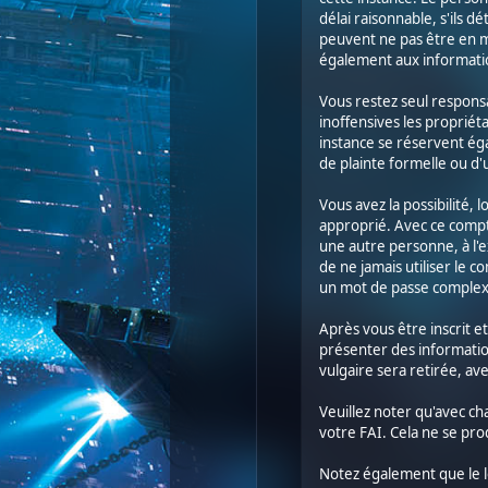
délai raisonnable, s'ils dé
peuvent ne pas être en m
également aux informatio
Vous restez seul respons
inoffensives les propriéta
instance se réservent éga
de plainte formelle ou d'
Vous avez la possibilité,
approprié. Avec ce compte
une autre personne, à l'e
de ne jamais utiliser le
un mot de passe complexe
Après vous être inscrit e
présenter des informatio
vulgaire sera retirée, av
Veuillez noter qu'avec ch
votre FAI. Cela ne se pro
Notez également que le lo