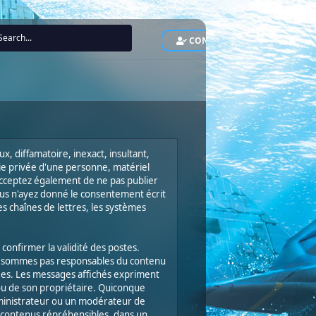
CONNEXION
INS
x, diffamatoire, inexact, insultant,
vie privée d'une personne, matériel
 acceptez également de ne pas publier
ous n'ayez donné le consentement écrit
es chaînes de lettres, les systèmes
 confirmer la validité des postes.
 ne sommes pas responsables du contenu
ntées. Les messages affichés expriment
 ou de son propriétaire. Quiconque
ministrateur ou un modérateur de
s contenus répréhensibles, dans un