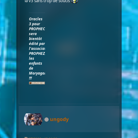
la v3 sans trop de soucis
Oracles
3 pour
PROPHECY
sera
bientôt
édité par
l'association
PROPHEZINE,
les
enfants
de
Moryagorn
!!!
ungody