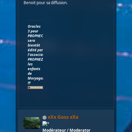
Benoit pour sa diffusion.
Oracles
3 pour
PROPHECY
sera
bientôt
édité par
l'association
PROPHEZINE,
les
enfants
de
Moryagorn
!!!
xXx Goss xXx
Modérateur / Moderator