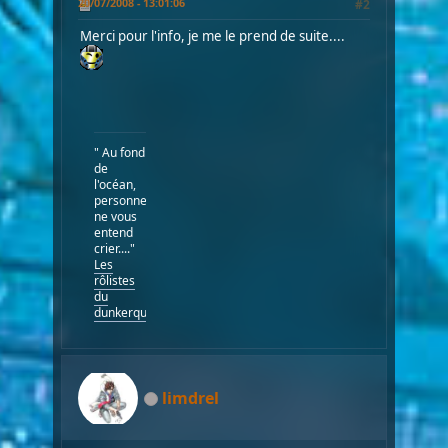
20/07/2008 - 13:01:06
#2
Merci pour l'info, je me le prend de suite....
" Au fond
de
l'océan,
personne
ne vous
entend
crier...."
Les
rôlistes
du
dunkerquois
limdrel