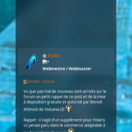
les
enfants
de
Moryagorn
!!!
bubu
Webmestre / Webmaster
20/07/2008 - 10:24:45
#1
Vu que pas mal de nouveau sont arrivés sur le
forum un petit rappel de ce post et de la mise
à disposition gratuite et autorisé par Benoit
Attinost de Volcania III
Rappel : il s'agit d'un supplément pour Polaris
v2 jamais paru dans le commerce adaptable à