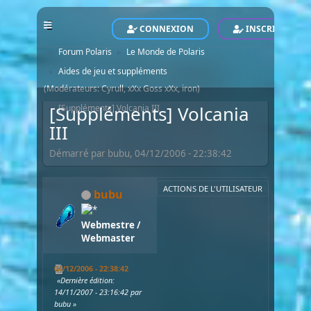
CONNEXION
INSCRIVEZ-VO
POLARIS - Le Site Officiel - Official Website
Forum
►
Forum Polaris
Le Monde de Polaris
►
►
Aides de jeu et suppléments
►
(Modérateurs:
Cyrull
,
xXx Goss xXx
,
iron
)
[Suppléments] Volcania
[Suppléments] Volcania III
►
III
Démarré par bubu, 04/12/2006 - 22:38:42
ACTIONS DE L'UTILISATEUR
bubu
Webmestre /
Webmaster
04/12/2006 - 22:38:42
Dernière édition
:
14/11/2007 - 23:16:42 par
bubu