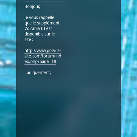
Bonjour,
Je vous rappelle
que le supplément
Volcania III est
disponible sur le
site :
http://www.polaris-
site.com/forum/ind
ex.php?page=18
Ludiquement,
Oracles
3
pour
PROPHECY
sera
bientôt
édité
par
l'association
PROPHEZINE,