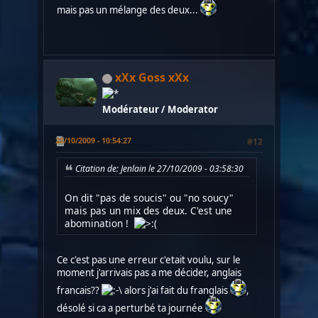
mais pas un mélange des deux...
xXx Goss xXx
Modérateur / Moderator
28/10/2009 - 10:54:27
#12
Citation de: Jenlain le 27/10/2009 - 03:58:30
On dit "pas de soucis" ou "no soucy"
mais pas un mix des deux. C'est une
abomination !
Ce c'est pas une erreur c'etait voulu, sur le
moment j'arrivais pas a me décider, anglais
francais??
alors j'ai fait du franglais
,
désolé si ca a perturbé ta journée