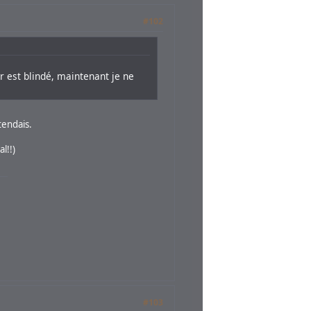
#102
r est blindé, maintenant je ne
tendais.
l!!)
#103