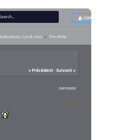
CONNEXION
INS
Modérateurs:
Cyrull
,
iron
)
Tire-d'Aile
►
« Précédent
-
Suivant »
IMPRIMER
#100
e