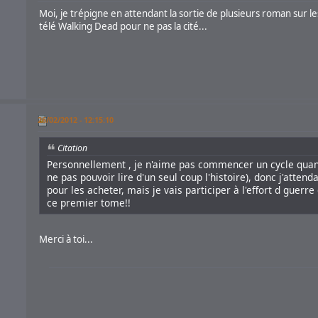
Moi, je trépigne en attendant la sortie de plusieurs roman sur le
télé Walking Dead pour ne pas la cité...
26/02/2012 - 12:15:10
Citation
Personnellement , je n'aime pas commencer un cycle quand i
ne pas pouvoir lire d'un seul coup l'histoire), donc j'attend
pour les acheter, mais je vais participer à l'effort d gue
ce premier tome!!
Merci à toi...