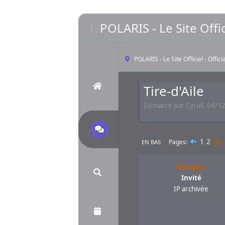
POLARIS - Le Site Offic
POLARIS - Le Site Officiel - Offic
Tire-d'Aile
Démarré par Cyrull, 04/12
1
2
Pages
3
EN BAS
Dergen
Invité
IP archivée