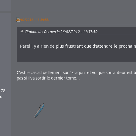
26/02/2012 - 11:39:58
Citation de: Dergen le 26/02/2012 - 11:37:50
Pareil, y'a rien de plus frustrant que d'attendre le procha
C'est le cas actuellement sur "Eragon" et vu que son auteur est 
pas si il va sortir le dernier tome...
 78
nd