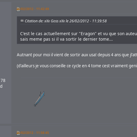
26/02/2012 - 11:42:49
Citation de: xXx Goss xXx le 26/02/2012 - 11:39:58
C'est le cas actuellement sur "Eragon" et vu que son auteu
sais meme pas si il va sortir le dernier tome...
Autnant pour moi il vient de sortir aux usa! depuis 4 ans que jl'at
(d'ailleurs je vous conseille ce cycle en 4 tome cest vraiment genia
 78
nd
26/02/2012 - 11:58:45