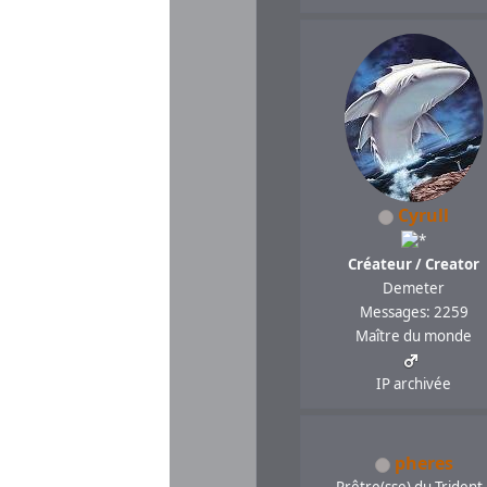
Cyrull
Créateur / Creator
Demeter
Messages: 2259
Maître du monde
IP archivée
pheres
Prêtre(sse) du Trident 