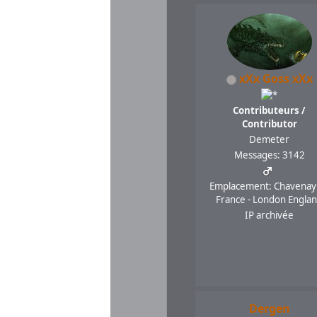
xXx Goss xXx
Contributeurs /
Contributor
Demeter
Messages: 3142
Emplacement: Chavenay
France - London Engla
IP archivée
Dergen