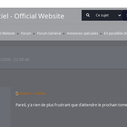
iel - Official Website
ial Website
Forum
Forum Général
Annonces spéciales
En parallèle
(
►
►
►
►
/2006 - 22:08:40
26/02/2012 - 11:37:50
Pareil, y'a rien de plus frustrant que d'attendre le prochain tom