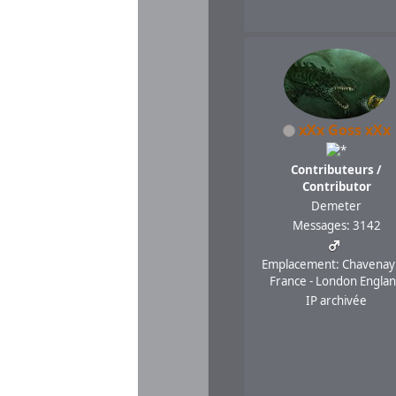
xXx Goss xXx
Contributeurs /
Contributor
Demeter
Messages: 3142
Emplacement: Chavenay
France - London Engla
IP archivée