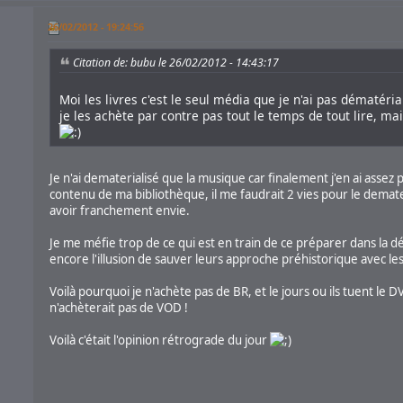
26/02/2012 - 19:24:56
Citation de: bubu le 26/02/2012 - 14:43:17
Moi les livres c'est le seul média que je n'ai pas dématéri
je les achète par contre pas tout le temps de tout lire, m
Je n'ai dematerialisé que la musique car finalement j'en ai assez
contenu de ma bibliothèque, il me faudrait 2 vies pour le demater
avoir franchement envie.
Je me méfie trop de ce qui est en train de ce préparer dans la dém
encore l'illusion de sauver leurs approche préhistorique avec le
Voilà pourquoi je n'achète pas de BR, et le jours ou ils tuent le 
n'achèterait pas de VOD !
Voilà c'était l'opinion rétrograde du jour