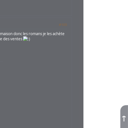
#105
la maison donc les romans je les achète
ère des ventes
↑