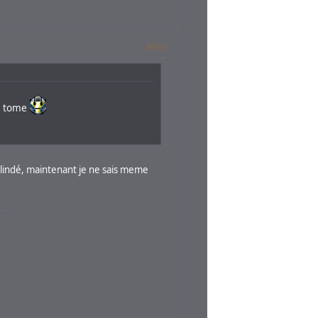
#101
in tome
blindé, maintenant je ne sais meme