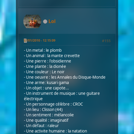
Lol
17/01/2010 - 12:15:09
#155
- Un metal : le plomb
- Un animal : la mante crevette
- Une pierre : l'obsidienne
- Une plante : la dionée
- Une couleur : Le noir
- Une oeuvre : les Annales du Disque-Monde
- Une arme: kusari gama
- Un objet : une capote...
- Un instrument de musique : une guitare
électrique
- Un personnage célèbre : CROC
- Un lieu : Clisson (44)
- Un sentiment : mélancolie
- Une qualité : imaginatif
- Un défaut : raleur
- Une activite humaine : la natation