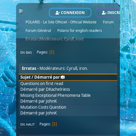
CONNEXION
INSCRIVEZ-VO
POLARIS - Le Site Officiel - Official Website
Forum
►
Forum Général
Polaris for english readers
►
►
Erratas
(Modérateurs:
Cyrull
,
iron
)
►
Pages
1
EN BAS
Erratas
Modérateurs:
Cyrull
,
iron
.
Sujet
/
Démarré par
Questions on first read
Démarré par
DKachelriess
Missing Exceptional Phenomena Table
Démarré par
JohnK
Mutation Costs Question
Démarré par
JohnK
Pages
1
EN HAUT