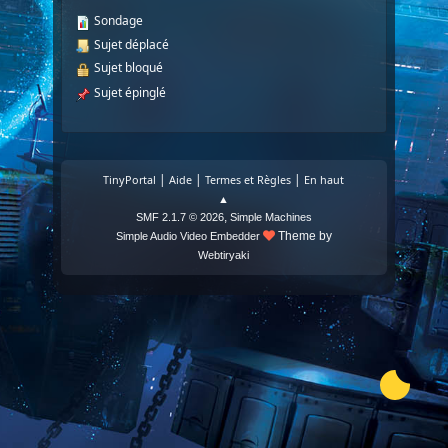
Sondage
Sujet déplacé
Sujet bloqué
Sujet épinglé
|
|
|
TinyPortal
Aide
Termes et Règles
En haut
▲
,
SMF 2.1.7 © 2026
Simple Machines
Theme by
Simple Audio Video Embedder
Webtiryaki