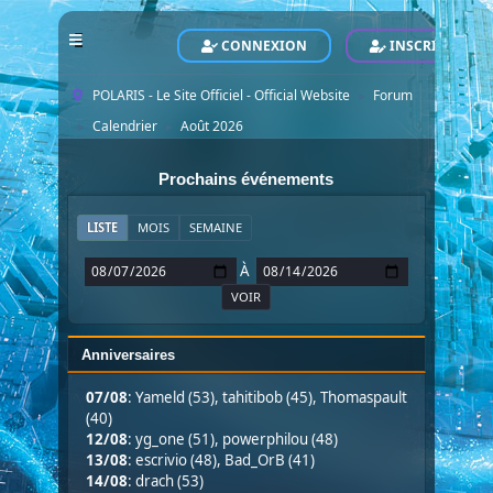
CONNEXION
INSCRIVEZ-VO
POLARIS - Le Site Officiel - Official Website
Forum
►
Calendrier
Août 2026
►
►
Prochains événements
LISTE
MOIS
SEMAINE
À
Anniversaires
07/08
:
Yameld (53)
,
tahitibob (45)
,
Thomaspault
(40)
12/08
:
yg_one (51)
,
powerphilou (48)
13/08
:
escrivio (48)
,
Bad_OrB (41)
14/08
:
drach (53)