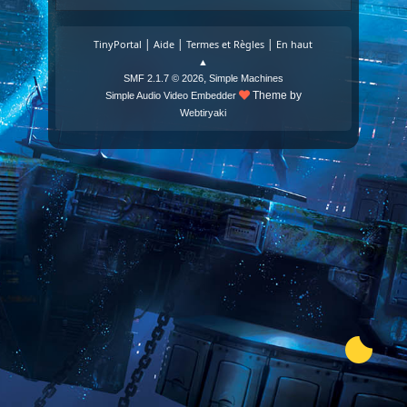
|
|
|
TinyPortal
Aide
Termes et Règles
En haut
▲
,
SMF 2.1.7 © 2026
Simple Machines
Theme by
Simple Audio Video Embedder
Webtiryaki