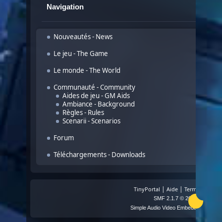
Navigation
Nouveautés - News
Le jeu - The Game
Le monde - The World
Communauté - Community
Aides de jeu - GM Aids
Ambiance - Background
Règles - Rules
Scenarii - Scenarios
Forum
Téléchargements - Downloads
|
|
TinyPortal
Aide
Termes et Règl
,
SMF 2.1.7 © 2026
Simple M
The
Simple Audio Video Embedder