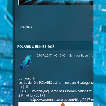
Lire plus
POLARIS & ENNIES 2017
05/07/2017 - 02:17:00
Ecrit par
bubu
Vues: 513
Bonjour/Hi
Le jeu de rôle POLARIS est nominé dans 4 catégories des 
21 juillet
!
POLARIS Roleplaying Game has 4 nomminations at 2017 EN
21th of July 2017
!
http://www.ennie-awards.com/blog/2017-ennie-awa