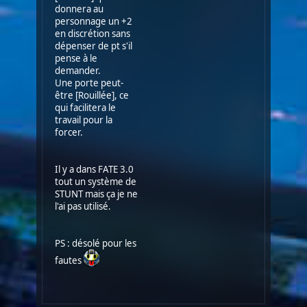
donnera au
personnage un +2
en discrétion sans
dépenser de pt s'il
pense à le
demander.
Une porte peut-
être [Rouillée], ce
qui facilitera le
travail pour la
forcer.
Il y a dans FATE 3.0
tout un système de
STUNT mais ça je ne
l'ai pas utilisé.
PS : désolé pour les
fautes