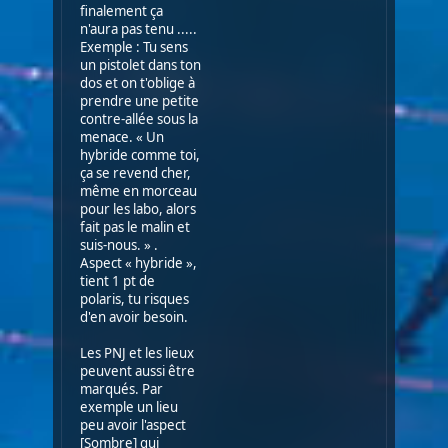
finalement ça
n'aura pas tenu .....
Exemple : Tu sens
un pistolet dans ton
dos et on t'oblige à
prendre une petite
contre-allée sous la
menace. « Un
hybride comme toi,
ça se revend cher,
même en morceau
pour les labo, alors
fait pas le malin et
suis-nous. » .
Aspect « hybride »,
tient 1 pt de
polaris, tu risques
d'en avoir besoin.
Les PNJ et les lieux
peuvent aussi être
marqués. Par
exemple un lieu
peu avoir l'aspect
[Sombre] qui