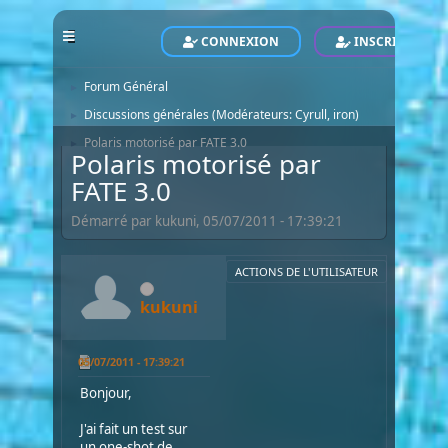
CONNEXION
INSCRIVEZ-VO
POLARIS - Le Site Officiel - Official Website
Forum
►
Forum Général
►
Discussions générales
(Modérateurs:
Cyrull
,
iron
)
►
Polaris motorisé par FATE 3.0
►
Polaris motorisé par
FATE 3.0
Démarré par kukuni, 05/07/2011 - 17:39:21
ACTIONS DE L'UTILISATEUR
kukuni
05/07/2011 - 17:39:21
Bonjour,
J'ai fait un test sur
un one-shot de