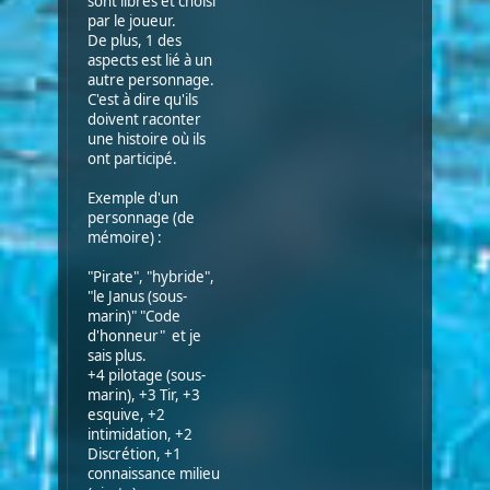
sont libres et choisi
par le joueur.
De plus, 1 des
aspects est lié à un
autre personnage.
C'est à dire qu'ils
doivent raconter
une histoire où ils
ont participé.
Exemple d'un
personnage (de
mémoire) :
"Pirate", "hybride",
"le Janus (sous-
marin)" "Code
d'honneur" et je
sais plus.
+4 pilotage (sous-
marin), +3 Tir, +3
esquive, +2
intimidation, +2
Discrétion, +1
connaissance milieu