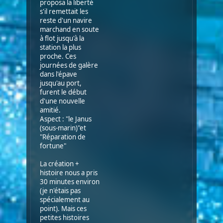
proposa la liberté
s'il remettait les
reste d'un navire
marchand en soute
à flot jusqu'à la
station la plus
proche. Ces
journées de galère
dans l'épave
jusqu'au port,
furent le début
d'une nouvelle
amitié.
Aspect : "le Janus
(sous-marin)"et
"Réparation de
fortune"
La création +
histoire nous a pris
30 minutes environ
(je n'étais pas
spécialement au
point). Mais ces
petites histoires