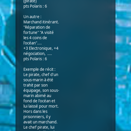
(pirate)
pts Polaris : 6
Un autre :
Marchand itinérant.
"Réparation de
fortune" "A visité
les 4 coins de
l'océan"....
+3 Electronique, +4
négociation, ....
pts Polaris : 6
Exemple de récit :
Le pirate, chef d'un
sous-marin à été
trahit par son
équipage, son sous-
marin abimé au
fond de l'océan et
lui laissé pour mort.
Hors dans les
prisonniers, il y
avait un marchand.
Le chef pirate, lui