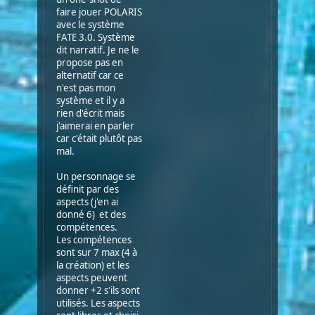
faire jouer POLARIS
avec le système
FATE 3.0. Système
dit narratif. Je ne le
propose pas en
alternatif car ce
n'est pas mon
système et il y a
rien d'écrit mais
j'aimerai en parler
car c'était plutôt pas
mal.
Un personnage se
définit par des
aspects (j'en ai
donné 6) et des
compétences.
Les compétences
sont sur 7 max (4 à
la création) et les
aspects peuvent
donner +2 s'ils sont
utilisés. Les aspects