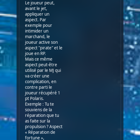
Le joueur peut,
avant le jet,
appliquer un
aspect. Par
exemple pour
intimider un
marchand, le
joueur active son
aspect "pirate" et le
joue en RP.
Mais ce même
aspect peut-être
utilisé par le MJ qui
va créer une
complication, en
contre parti le
joueur récupéré 1
pt Polaris.
Exemple : Tu te
souviens de la
réparation que tu
as faite sur la
propulsion ? Aspect
« Réparation de
fortune »,