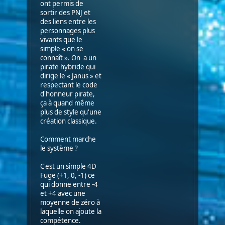
ont permis de
sortir des PNJ et
des liens entre les
personnages plus
vivants que le
simple « on se
connaît ». On a un
pirate hybride qui
dirige le « Janus » et
respectant le code
d'honneur pirate,
ça à quand même
plus de style qu'une
création classique.
Comment marche
le système ?
C'est un simple 4D
Fuge (+1, 0, -1) ce
qui donne entre -4
et +4 avec une
moyenne de zéro à
laquelle on ajoute la
compétence.