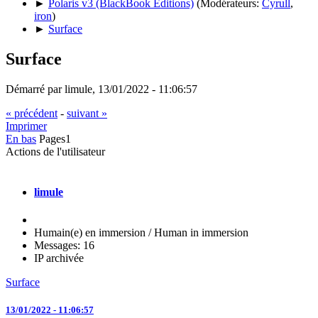
►
Polaris v3 (BlackBook Editions)
(Modérateurs:
Cyrull
,
iron
)
►
Surface
Surface
Démarré par limule, 13/01/2022 - 11:06:57
« précédent
-
suivant »
Imprimer
En bas
Pages
1
Actions de l'utilisateur
limule
Humain(e) en immersion / Human in immersion
Messages: 16
IP archivée
Surface
13/01/2022 - 11:06:57