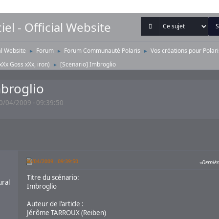
iel - Official Website
ial Website
Forum
Forum Communauté Polaris
Vos créations pour Polari
►
►
►
xXx Goss xXx
,
iron
)
[Scenario] Imbroglio
►
mbroglio
0/04/2009 - 09:39:50
30/04/2009 - 09:39:50
Dernièr
Titre du scénario:
ural
Imbroglio
Auteur de l'article :
Jérôme TARROUX (Reiben)