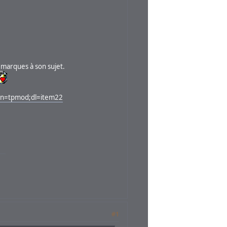
remarques à son sujet.
ion=tpmod;dl=item22
#1