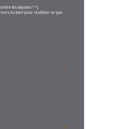
joindre les abysses ^^).
reurs ou bien pour réutiliser ce que
#8
#9