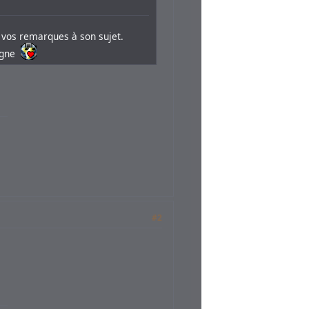
r vos remarques à son sujet.
pagne
#2