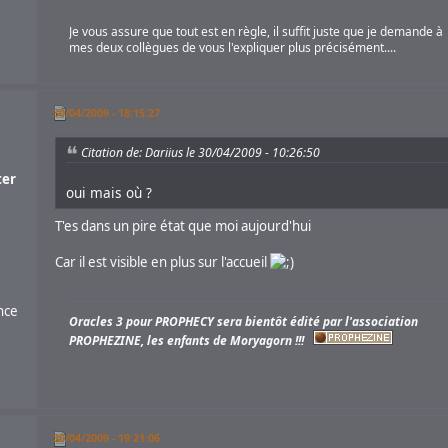
Je vous assure que tout est en règle, il suffit juste que je demande à
mes deux collègues de vous l'expliquer plus précisément....
30/04/2009 - 18:15:27
Citation de: Dariius le 30/04/2009 - 10:26:50
er
oui mais où ?
T'es dans un pire état que moi aujourd'hui
Car il est visible en plus sur l'accueil
nce
Oracles 3 pour PROPHECY sera bientôt édité par l'association
PROPHEZINE, les enfants de Moryagorn !!!
30/04/2009 - 19:21:06