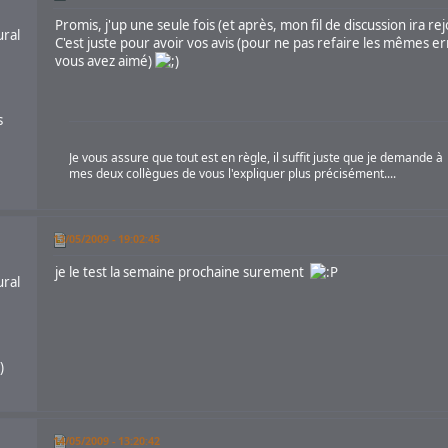
Promis, j'up une seule fois (et après, mon fil de discussion ira re
ural
C'est juste pour avoir vos avis (pour ne pas refaire les mêmes er
vous avez aimé)
s
Je vous assure que tout est en règle, il suffit juste que je demande à
mes deux collègues de vous l'expliquer plus précisément....
13/05/2009 - 19:02:45
je le test la semaine prochaine surement
ural
)
14/05/2009 - 13:20:42