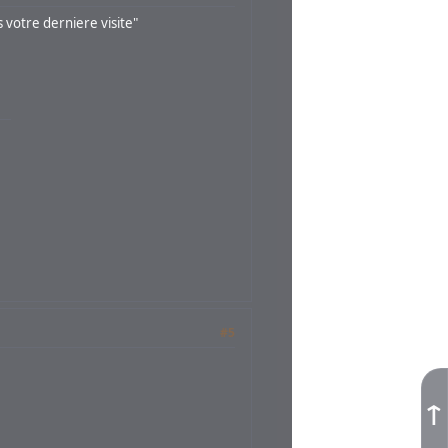
s votre derniere visite"
#5
↑