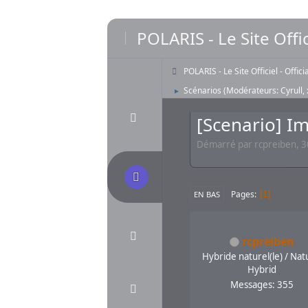
POLARIS - Le Site Offic
POLARIS - Le Site Officiel - Offic
Scénarios
(Modérateurs:
Cyrull
,
►
[Scenario] I
Démarré par rcpreiben, 3
Pages
1
EN BAS
rcpreiben
Hybride naturel(le) / Nat
Hybrid
Messages: 355