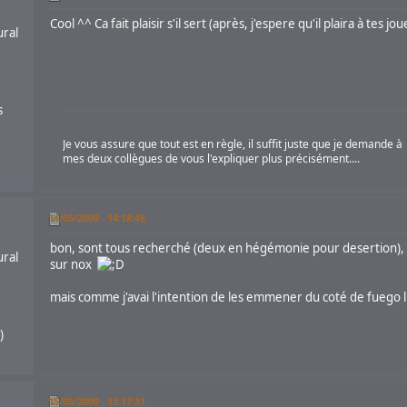
Cool ^^ Ca fait plaisir s'il sert (après, j'espere qu'il plaira à tes jo
ural
s
Je vous assure que tout est en règle, il suffit juste que je demande à
mes deux collègues de vous l'expliquer plus précisément....
14/05/2009 - 14:18:48
bon, sont tous recherché (deux en hégémonie pour desertion), 
ural
sur nox
mais comme j'avai l'intention de les emmener du coté de fuego lib
)
15/05/2009 - 13:17:31