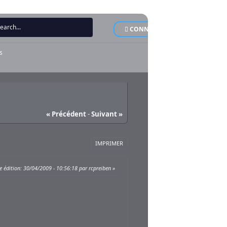
CONNEXION
INSCRI
s
« Précédent
-
Suivant »
IMPRIMER
e édition
: 30/04/2009 - 10:56:18 par rcpreiben