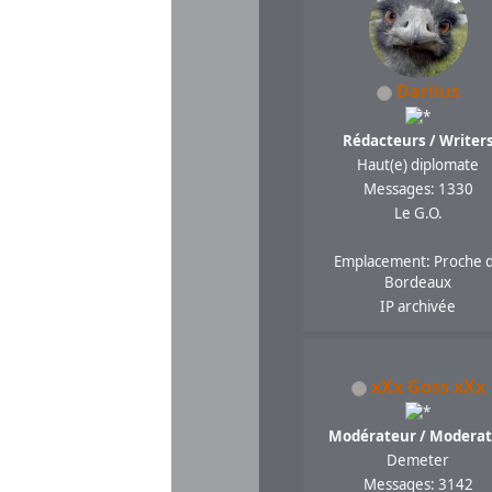
Dariius
Rédacteurs / Writer
Haut(e) diplomate
Messages: 1330
Le G.O.
Emplacement: Proche 
Bordeaux
IP archivée
xXx Goss xXx
Modérateur / Moderat
Demeter
Messages: 3142