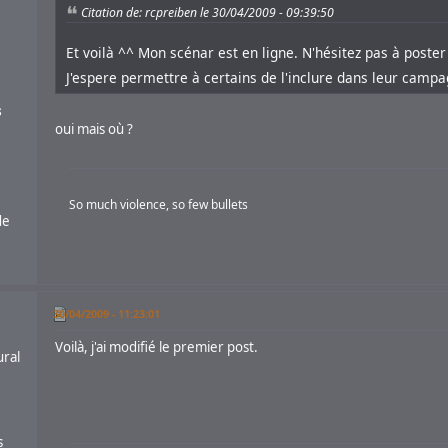
Citation de: rcpreiben le 30/04/2009 - 09:39:50
Et voilà ^^ Mon scénar est en ligne. N'hésitez pas à poste
J'espere permettre à certains de l'inclure dans leur cam
s
oui mais où ?
So much violence, so few bullets
de
30/04/2009 - 11:23:01
Voilà, j'ai modifié le premier post.
ural
s