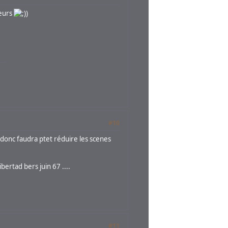
ueurs
)
#10
donc faudra ptet réduire les scenes
ertad bers juin 67 ....
#11