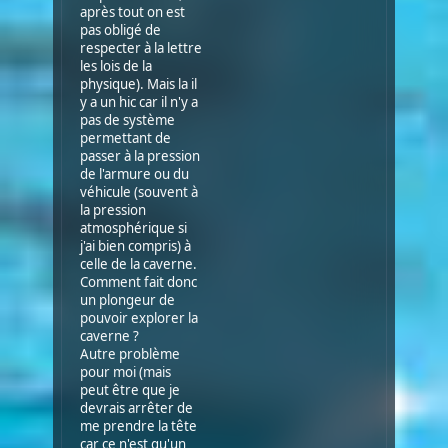
après tout on est
pas obligé de
respecter à la lettre
les lois de la
physique). Mais la il
y a un hic car il n'y a
pas de système
permettant de
passer à la pression
de l'armure ou du
véhicule (souvent à
la pression
atmosphérique si
j'ai bien compris) à
celle de la caverne.
Comment fait donc
un plongeur de
pouvoir explorer la
caverne ?
Autre problème
pour moi (mais
peut être que je
devrais arrêter de
me prendre la tête
car ce n'est qu'un