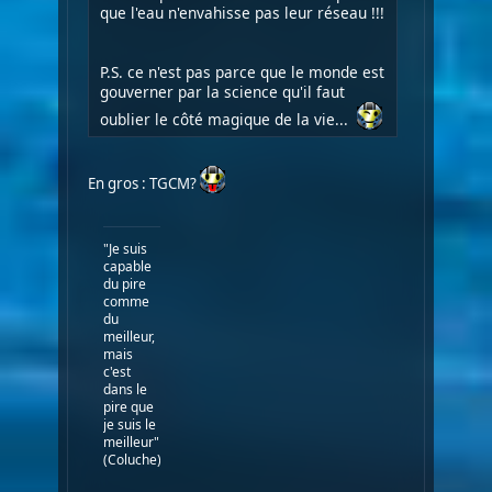
que l'eau n'envahisse pas leur réseau !!!
P.S. ce n'est pas parce que le monde est
gouverner par la science qu'il faut
oublier le côté magique de la vie...
En gros : TGCM?
"Je suis
capable
du pire
comme
du
meilleur,
mais
c'est
dans le
pire que
je suis le
meilleur"
(Coluche)