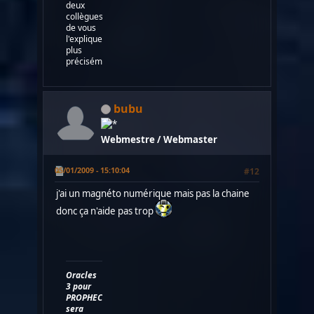
deux
collègues
de vous
l'expliquer
plus
précisément....
bubu
Webmestre / Webmaster
05/01/2009 - 15:10:04
#12
j'ai un magnéto numérique mais pas la chaine
donc ça n'aide pas trop
Oracles
3 pour
PROPHECY
sera