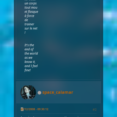
un corps
tout mou
et flasque
à force
de
trainer
sur le net
!
It's the
end of
the world
as we
know it,
and I feel
fine!
space_calamar
22/12/2008 - 09:30:12
#2