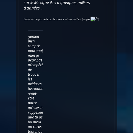
sur le Mexique ils y a quelques milliers
d'années...
Sinon, on ne possède pas la science infuse, on l'est (ou pas
)
-Jamais
bien
compris
pourquoi,
mais je
peux pas
m'empêcher
de
trouver
les
méduses
fascinantes...
-Peut-
être
parce
qu'elles te
rappellent
que tu as
toi aussi
un corps
tout mou