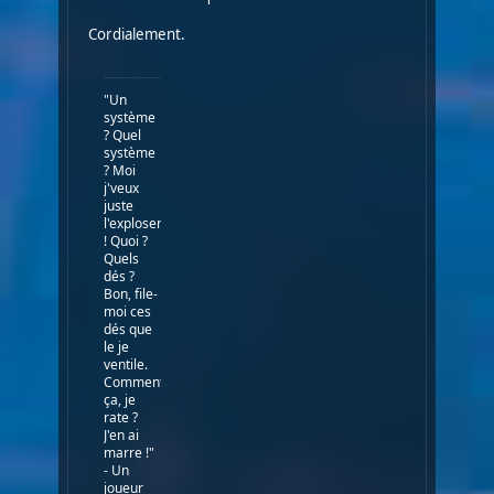
Cordialement.
"Un
système
? Quel
système
? Moi
j'veux
juste
l'exploser
! Quoi ?
Quels
dés ?
Bon, file-
moi ces
dés que
le je
ventile.
Comment
ça, je
rate ?
J'en ai
marre !"
- Un
joueur