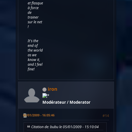
et flasque
à force
de
trainer
sur le net
!
It's the
end of
the world
as we
know it,
and I feel
fine!
iron
Modérateur / Moderator
05/01/2009 - 16:05:46
#14
Citation de: bubu le 05/01/2009 - 15:10:04