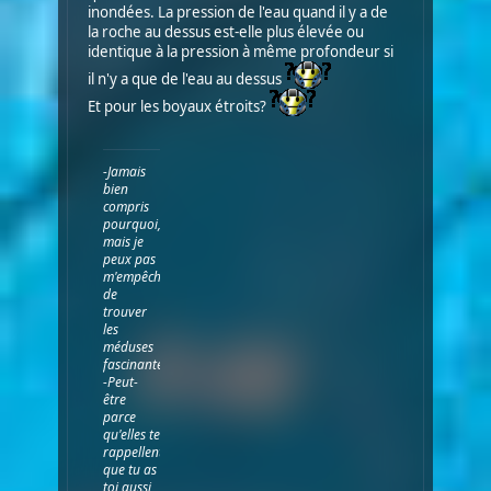
inondées. La pression de l'eau quand il y a de
la roche au dessus est-elle plus élevée ou
identique à la pression à même profondeur si
il n'y a que de l'eau au dessus
Et pour les boyaux étroits?
-Jamais
bien
compris
pourquoi,
mais je
peux pas
m'empêcher
de
trouver
les
méduses
fascinantes...
-Peut-
être
parce
qu'elles te
rappellent
que tu as
toi aussi