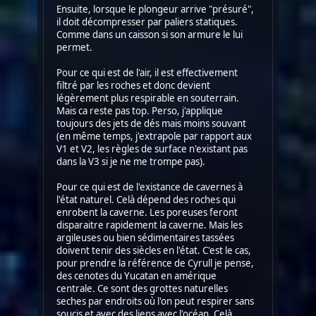
Ensuite, lorsque le plongeur arrive "présuré",
il doit décompresser par paliers statiques.
Comme dans un caisson si son armure le lui
permet.
Pour ce qui est de l'air, il est effectivement
filtré par les roches et donc devient
légèrement plus respirable en souterrain.
Mais ca reste pas top. Perso, j'applique
toujours des jets de dés mais moins souvant
(en même temps, j'extrapole par rapport aux
V1 et V2, les règles de surface n'existant pas
dans la V3 si je ne me trompe pas).
Pour ce qui est de l'existance de cavernes à
l'état naturel. Celà dépend des roches qui
enrobent la caverne. Les poreuses feront
disparaitre rapidement la caverne. Mais les
argileuses ou bien sédimentaires tassées
doivent tenir des siècles en l'état. C'est le cas,
pour prendre la référence de Cyrull je pense,
des cenotes du Yucatan en amérique
centrale. Ce sont des grottes naturelles
seches par endroits où l'on peut respirer sans
soucis et avec des liens avec l'océan. Celà