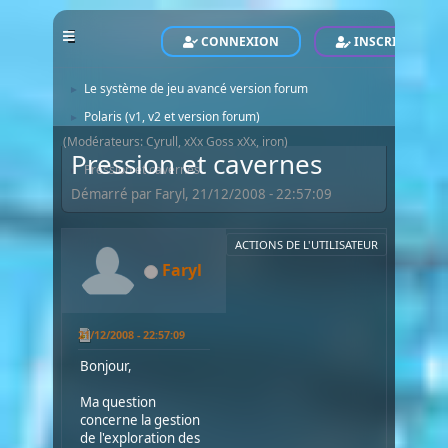
POLARIS - Le Site Officiel - Official Website
Forum
►
CONNEXION
INSCRIVEZ-VO
Forum Polaris
►
Le système de jeu avancé version forum
►
Polaris (v1, v2 et version forum)
►
(Modérateurs:
Cyrull
,
xXx Goss xXx
,
iron
)
Pression et cavernes
Pression et cavernes
►
Démarré par Faryl, 21/12/2008 - 22:57:09
ACTIONS DE L'UTILISATEUR
Faryl
21/12/2008 - 22:57:09
Bonjour,
Ma question
concerne la gestion
de l'exploration des