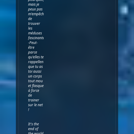
mais je
peux pas
m'empêcher
de
trouver
les
méduses
fascinantes...
-Peut-
être
parce
qu'elles te
rappellent
que tu as
toi aussi
un corps
tout mou
et flasque
à force
de
trainer
sur le net
!
It's the
end of
the world