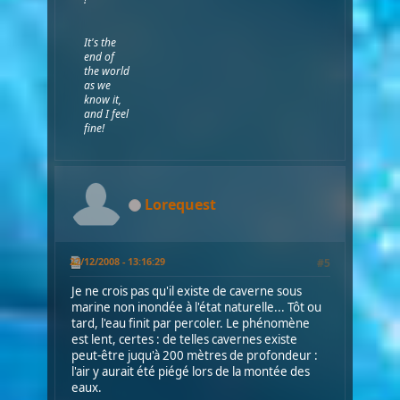
It's the
end of
the world
as we
know it,
and I feel
fine!
Lorequest
22/12/2008 - 13:16:29
#5
Je ne crois pas qu'il existe de caverne sous
marine non inondée à l'état naturelle... Tôt ou
tard, l'eau finit par percoler. Le phénomène
est lent, certes : de telles cavernes existe
peut-être juqu'à 200 mètres de profondeur :
l'air y aurait été piégé lors de la montée des
eaux.