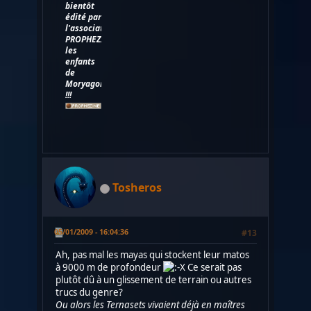
bientôt
édité par
l'association
PROPHEZINE,
les
enfants
de
Moryagorn
!!!
Tosheros
05/01/2009 - 16:04:36
#13
Ah, pas mal les mayas qui stockent leur matos
à 9000 m de profondeur
Ce serait pas
plutôt dû à un glissement de terrain ou autres
trucs du genre?
Ou alors les Ternasets vivaient déjà en maîtres