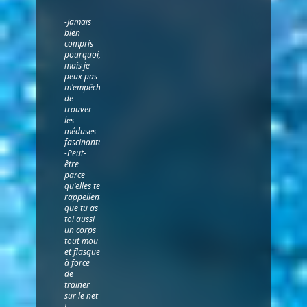
-Jamais
bien
compris
pourquoi,
mais je
peux pas
m'empêcher
de
trouver
les
méduses
fascinantes...
-Peut-
être
parce
qu'elles te
rappellent
que tu as
toi aussi
un corps
tout mou
et flasque
à force
de
trainer
sur le net
!