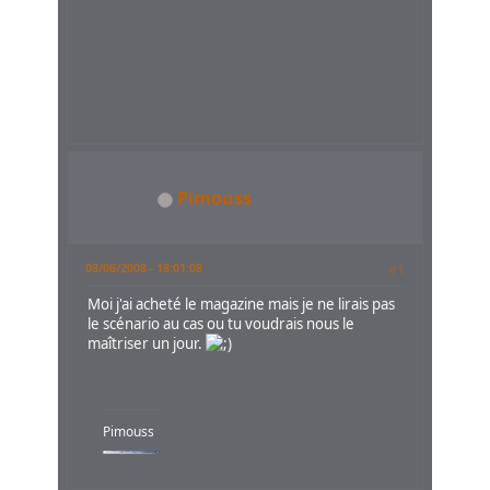
de
Moryagorn
!!!
Pimouss
08/06/2008 - 18:01:08
#1
Moi j'ai acheté le magazine mais je ne lirais pas
le scénario au cas ou tu voudrais nous le
maîtriser un jour.
Pimouss