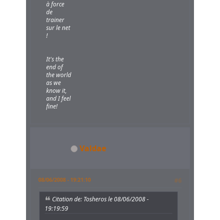
à force
de
trainer
sur le net
!
It's the
end of
the world
as we
know it,
and I feel
fine!
Valdae
08/06/2008 - 19:21:10
#6
Citation de: Tosheros le 08/06/2008 -
19:19:59