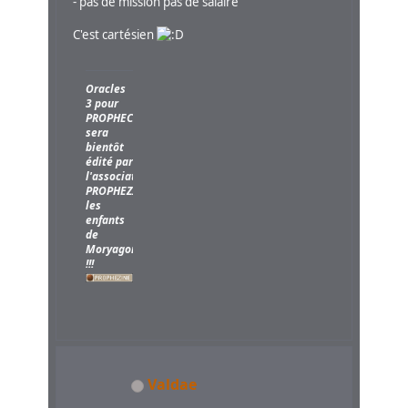
- pas de mission pas de salaire
C'est cartésien
Oracles
3 pour
PROPHECY
sera
bientôt
édité par
l'association
PROPHEZINE,
les
enfants
de
Moryagorn
!!!
Valdae