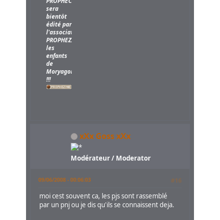
PROPHECY
sera
bientôt
édité par
l'association
PROPHEZINE,
les
enfants
de
Moryagorn
!!!
xXx Goss xXx
Modérateur / Moderator
09/06/2008 - 00:06:03
#16
moi cest souvent ca, les pjs sont rassemblé
par un pnj ou je dis qu'ils se connaissent deja.