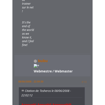
trainer
sur le net
!
It's the
end of
the world
as we
know it,
and I feel
fine!
bubu
Webmestre / Webmaster
08/06/2008 - 22:09:30
#10
Citation de: Tosheros le 08/06/2008 -
22:02:12
Aooough! Aoough!! Aooouugh!!!