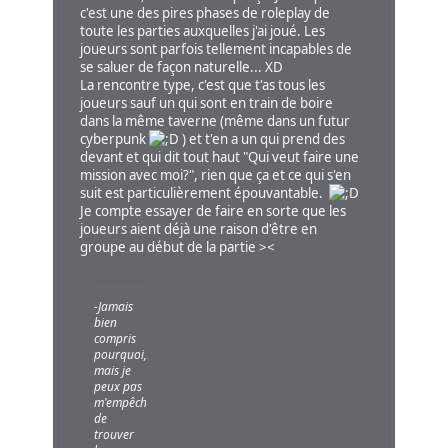
c'est une des pires phases de roleplay de
toute les parties auxquelles j'ai joué. Les
joueurs sont parfois tellement incapables de
se saluer de façon naturelle... XD
La rencontre type, c'est que t'as tous les
joueurs sauf un qui sont en train de boire
dans la même taverne (même dans un futur
cyberpunk
) et t'en a un qui prend des
devant et qui dit tout haut "Qui veut faire une
mission avec moi?", rien que ça et ce qui s'en
suit est particulièrement épouvantable.
Je compte essayer de faire en sorte que les
joueurs aient déjà une raison d'être en
groupe au début de la partie ><
-Jamais
bien
compris
pourquoi,
mais je
peux pas
m'empêcher
de
trouver