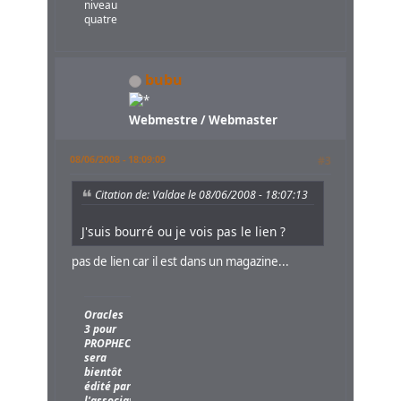
niveau
quatre
bubu
Webmestre / Webmaster
08/06/2008 - 18:09:09
#3
Citation de: Valdae le 08/06/2008 - 18:07:13
J'suis bourré ou je vois pas le lien ?
pas de lien car il est dans un magazine...
Oracles
3 pour
PROPHECY
sera
bientôt
édité par
l'association