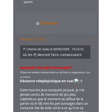
quatre
Tosheros
08/06/2008 - 22:02:12
#9
Citation de: bubu le 08/06/2008 - 19:23:53
où les PJ devront faire connaissance
Aooough! Aoough!! Aooouugh!!!
(C'était une brillante imitation d'alarme, by Tosheros. Applaudissez, c'est
un ordre!)
Désastre roleplayistique en vue!
Dans tous les jeux auxquels j'ai joué, je n'ai
jamais connu de moment de jeu plus
calamiteux que le moment au début de la
partie où le MJ met les personnages dans un
contexte fait de telle sorte à ce qu'il ne se