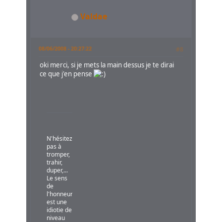
Valdae
08/06/2008 - 20:27:22
#8
oki merci, si je mets la main dessus je te dirai
ce que j'en pense
N'hésitez
pas à
tromper,
trahir,
duper,...
Le sens
de
l'honneur
est une
idiotie de
niveau