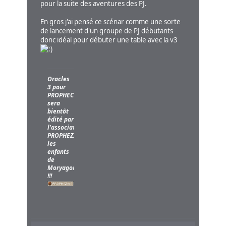
pour la suite des aventures des PJ.
En gros j'ai pensé ce scénar comme une sorte
de lancement d'un groupe de PJ débutants
donc idéal pour débuter une table avec la v3
Oracles
3 pour
PROPHECY
sera
bientôt
édité par
l'association
PROPHEZINE,
les
enfants
de
Moryagorn
!!!