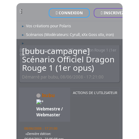
POLARIS - Le Site Officiel - Official Website
Forum
►
CONNEXION
INSCRIVEZ-VOUS
Forum Communauté Polaris
►
Vos créations pour Polaris
►
Scénarios
(Modérateurs:
Cyrull
,
xXx Goss xXx
,
iron
)
►
►
[bubu-campagne]
[bubu-campagne] Scénario Officiel Dragon Rouge 1 (1er
opus)
Scénario Officiel Dragon
Rouge 1 (1er opus)
Démarré par bubu, 08/06/2008 - 17:21:00
ACTIONS DE L'UTILISATEUR
bubu
Webmestre /
Webmaster
08/06/2008 - 17:21:00
Dernière édition
:
06/04/2012 - 21:05:08 par