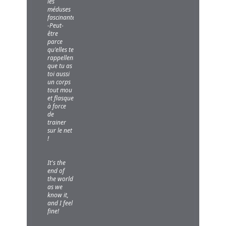
les
méduses
fascinantes...
-Peut-
être
parce
qu'elles te
rappellent
que tu as
toi aussi
un corps
tout mou
et flasque
à force
de
trainer
sur le net
!
It's the
end of
the world
as we
know it,
and I feel
fine!