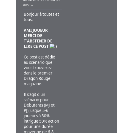
bubu
Bonjour à toutes et
tous,
AMI JOUEUR
MERCI DE
T'ABSTENIR DE
LIRE CE POST
Ce post est dédié
au scénario que
vous trouverez
dans le premier
Dragon Rouge
magazine.
Il s'agit d'un
scénario pour
Débutants (MJ et
PJ) jusque 5-6
joueurs à 50%
intrigue 50% action
pour une durée
moyenne de 6-8