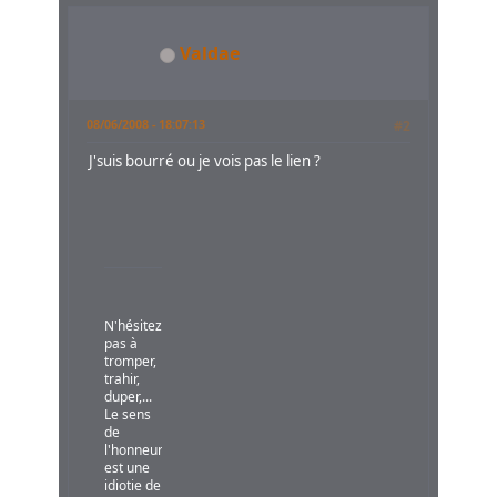
Valdae
08/06/2008 - 18:07:13
#2
J'suis bourré ou je vois pas le lien ?
N'hésitez
pas à
tromper,
trahir,
duper,...
Le sens
de
l'honneur
est une
idiotie de