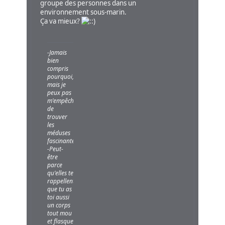
groupe des personnes dans un
environnement sous-marin.
Ça va mieux?
-Jamais
bien
compris
pourquoi,
mais je
peux pas
m'empêcher
de
trouver
les
méduses
fascinantes...
-Peut-
être
parce
qu'elles te
rappellent
que tu as
toi aussi
un corps
tout mou
et flasque