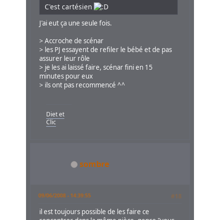
C'est cartésien
J'ai eut ça une seule fois.
> Accroche de scénar
> les PJ essayent de refiler le bébé et de pas
assurer leur rôle
> je les ai laissé faire, scénar fini en 15
minutes pour eux
> ils ont pas recommencé ^^
Diet et
Clic
sombre
09/06/2008 - 14:39:55
#18
il est toujours possible de les faire ce