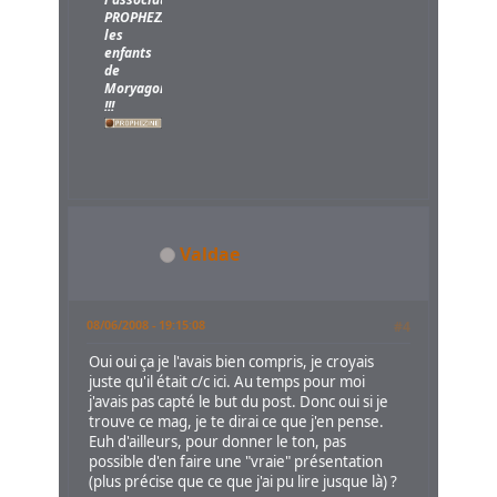
PROPHEZINE,
les
enfants
de
Moryagorn
!!!
Valdae
08/06/2008 - 19:15:08
#4
Oui oui ça je l'avais bien compris, je croyais
juste qu'il était c/c ici. Au temps pour moi
j'avais pas capté le but du post. Donc oui si je
trouve ce mag, je te dirai ce que j'en pense.
Euh d'ailleurs, pour donner le ton, pas
possible d'en faire une "vraie" présentation
(plus précise que ce que j'ai pu lire jusque là) ?