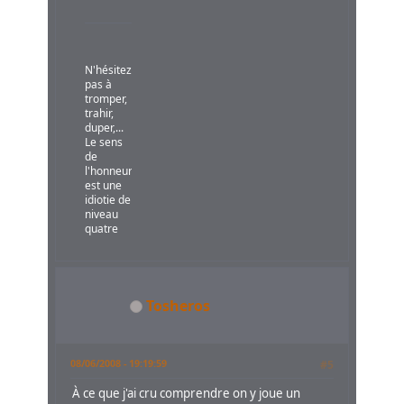
N'hésitez
pas à
tromper,
trahir,
duper,...
Le sens
de
l'honneur
est une
idiotie de
niveau
quatre
Tosheros
08/06/2008 - 19:19:59
#5
À ce que j'ai cru comprendre on y joue un