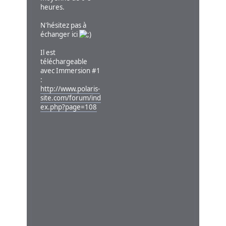
heures.
N'hésitez pas à
échanger ici
Il est
téléchargeable
avec Immersion #1
:
http://www.polaris-
site.com/forum/ind
ex.php?page=108
Oracles
3
pour
PROPHECY
sera
bientôt
édité
par
l'association
PROPHEZINE,
les
enfants