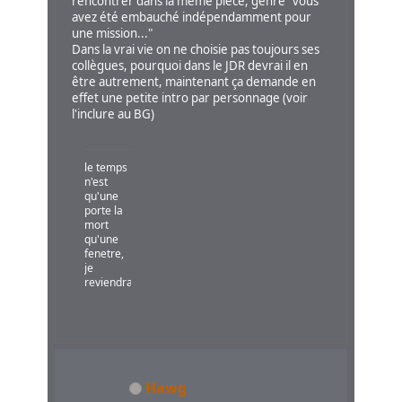
rencontrer dans la même pièce, genre "vous
avez été embauché indépendamment pour
une mission..."
Dans la vrai vie on ne choisie pas toujours ses
collègues, pourquoi dans le JDR devrai il en
être autrement, maintenant ça demande en
effet une petite intro par personnage (voir
l'inclure au BG)
le temps
n'est
qu'une
porte la
mort
qu'une
fenetre,
je
reviendrai!
Hawg