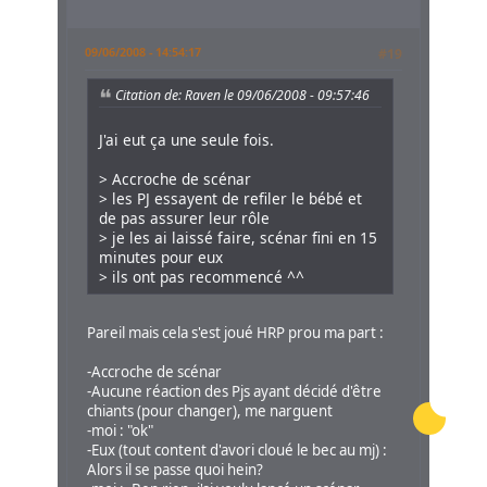
09/06/2008 - 14:54:17
#19
Citation de: Raven le 09/06/2008 - 09:57:46
J'ai eut ça une seule fois.
> Accroche de scénar
> les PJ essayent de refiler le bébé et
de pas assurer leur rôle
> je les ai laissé faire, scénar fini en 15
minutes pour eux
> ils ont pas recommencé ^^
Pareil mais cela s'est joué HRP prou ma part :
-Accroche de scénar
-Aucune réaction des Pjs ayant décidé d'être
chiants (pour changer), me narguent
-moi : "ok"
-Eux (tout content d'avori cloué le bec au mj) :
Alors il se passe quoi hein?