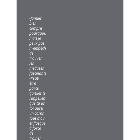
-Jamais
bien
compris
pourquoi,
mais je
peux pas
m'empêcher
de
trouver
les
méduses
fascinantes...
-Peut-
être
parce
qu'elles te
rappellent
que tu as
toi aussi
un corps
tout mou
et flasque
à force
de
trainer