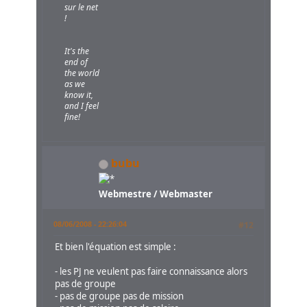
sur le net
!
It's the
end of
the world
as we
know it,
and I feel
fine!
bubu
Webmestre / Webmaster
08/06/2008 - 22:26:04
#12
Et bien l'équation est simple :
- les PJ ne veulent pas faire connaissance alors
pas de groupe
- pas de groupe pas de mission