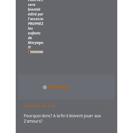
sera
bientôt
édité par
l'association
PROPHEZINE,
les
enfants
de
Moryagorn
!!!
Tosheros
08/06/2008 - 22:16:28
#11
Pourquoi donc? A la fin il doivent jouer aux
Z'amours?