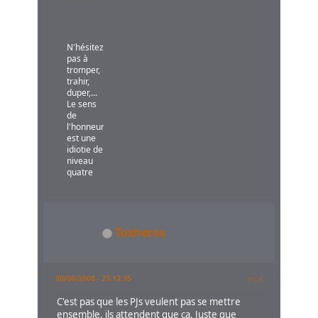
N'hésitez
pas à
tromper,
trahir,
duper,...
Le sens
de
l'honneur
est une
idiotie de
niveau
quatre
Tosheros
08/06/2008 - 23:12:35
#14
C'est pas que les PJs veulent pas se mettre
ensemble, ils attendent que ça. Juste que