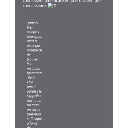
connaissent pas encore et qu'ils doivent faire
connaissance.
-Jamais
bien
compris
pourquoi,
mais je
peux pas
m'empêcher
de
trouver
les
méduses
fascinantes...
-Peut-
être
parce
qu'elles te
rappellent
que tu as
toi aussi
un corps
tout mou
et flasque
à force
de