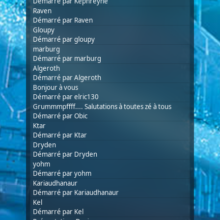
Démarré par Kephreyne
Raven
Démarré par
Raven
Gloupy
Démarré par
gloupy
marburg
Démarré par
marburg
Algeroth
Démarré par
Algeroth
Bonjour à vous
Démarré par
elric130
Grummmpffff.... Salutations à toutes zé à tous
Démarré par Obic
Ktar
Démarré par
Ktar
Dryden
Démarré par
Dryden
yohm
Démarré par yohm
Kariaudhanaur
Démarré par
Kariaudhanaur
Kel
Démarré par
Kel