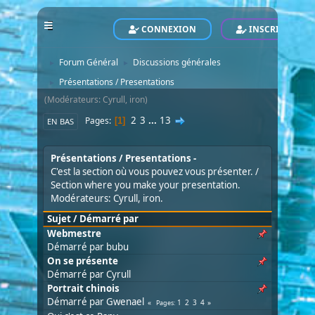
CONNEXION
INSCRIVEZ-VO
POLARIS - Le Site Officiel - Official Website
Forum
►
Forum Général
Discussions générales
►
►
Présentations / Presentations
►
(Modérateurs:
Cyrull
,
iron
)
2
3
...
13
Pages
1
EN BAS
Présentations / Presentations
C'est la section où vous pouvez vous présenter. /
Section where you make your presentation.
Modérateurs:
Cyrull
,
iron
.
Sujet
/
Démarré par
Webmestre
Démarré par
bubu
On se présente
Démarré par
Cyrull
Portrait chinois
Démarré par
Gwenael
1
2
3
4
Pages