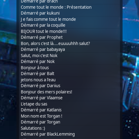
Démarré par
drach
Comme tout le monde : Présentation
Démarré par
kukuni
J e fais comme tout le monde
Démarré par la coquille
BIJOUR tout le monde!!!
Démarré par Prophet
Bon, alors c'est là....euuuuhhh salut?
Démarré par
babayaya
Salut, moi c'est Nok
Démarré par
Nok
Bonjour à tous
Démarré par
Balt
jetons nous a l'eau
Démarré par
Dariius
Bonjour des mers polaires!
Démarré par Vlaamse
L'etape du sas
Démarré par
Katlanis
Mon nom est Torgan !
Démarré par
Torgan
Salutations :)
Démarré par
BlackLemming