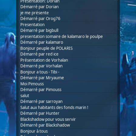
Présentation: Dorian
Démarré par
Dorian
je me présente
Démarré par
Orog76
Presentation
Démarré par bigbull
presentation somaire de kalamaro le poulpe
Démarré par
kalamaro
Bonjour peuple de POLARIS
Démarré par
red ice
Présentation de Vorhalan
Démarré par
Vorhalan
Bonjour a tous - Tibi -
Démarré par Mryaume
Moi Pimouss
Démarré par
Pimouss
salut
Démarré par
sarroyan
Salut aux habitants des fonds marin !
Démarré par
Hunter
Blackshadow pour vous servir
Démarré par
Blackshadow
Bonjour à tous