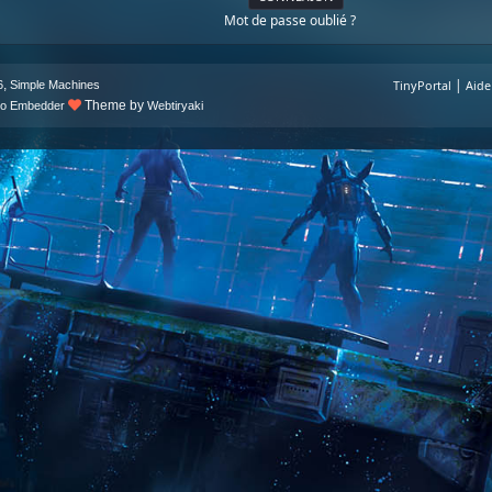
Mot de passe oublié ?
|
,
TinyPortal
Aide
6
Simple Machines
Theme by
deo Embedder
Webtiryaki