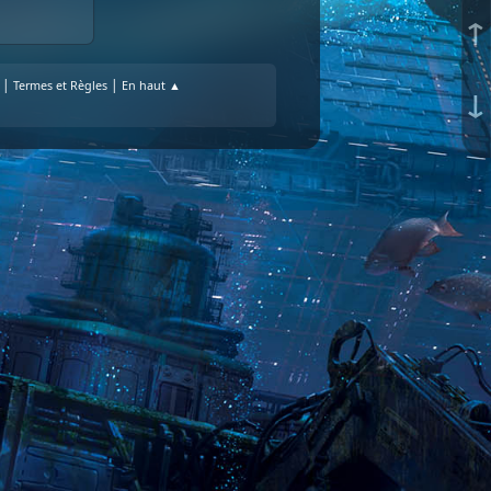
↑
|
|
Termes et Règles
En haut ▲
↓