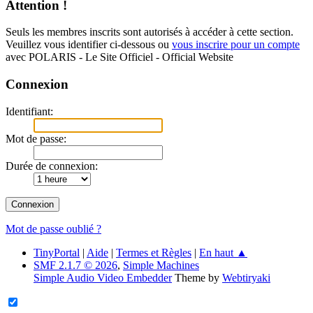
Attention !
Seuls les membres inscrits sont autorisés à accéder à cette section.
Veuillez vous identifier ci-dessous ou
vous inscrire pour un compte
avec POLARIS - Le Site Officiel - Official Website
Connexion
Identifiant:
Mot de passe:
Durée de connexion:
Mot de passe oublié ?
TinyPortal
|
Aide
|
Termes et Règles
|
En haut ▲
SMF 2.1.7 © 2026
,
Simple Machines
Simple Audio Video Embedder
Theme by
Webtiryaki