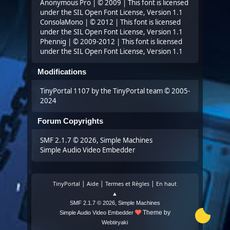
Anonymous Pro
| © 2009 | This font is licensed
under the SIL Open Font License, Version 1.1
ConsolaMono
| © 2012 | This font is licensed
under the SIL Open Font License, Version 1.1
Phennig
| © 2009-2012 | This font is licensed
under the SIL Open Font License, Version 1.1
Modifications
TinyPortal 1107
by the TinyPortal team ©
2005-
2024
Forum Copyrights
SMF 2.1.7 © 2026
,
Simple Machines
Simple Audio Video Embedder
|
|
|
TinyPortal
Aide
Termes et Règles
En haut
▲
,
SMF 2.1.7 © 2026
Simple Machines
Theme by
Simple Audio Video Embedder
Webtiryaki