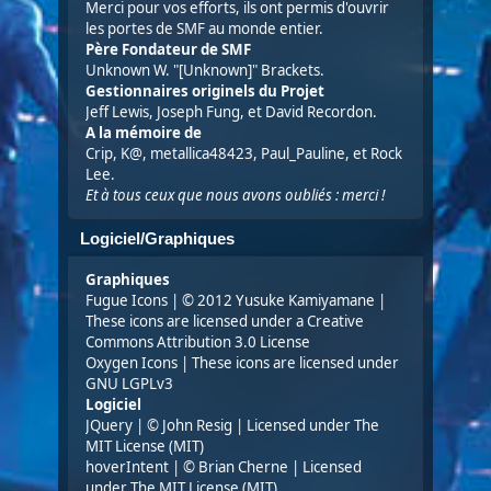
Merci pour vos efforts, ils ont permis d'ouvrir
les portes de SMF au monde entier.
Père Fondateur de SMF
Unknown W. "[Unknown]" Brackets.
Gestionnaires originels du Projet
Jeff Lewis, Joseph Fung, et David Recordon.
A la mémoire de
Crip, K@, metallica48423, Paul_Pauline, et Rock
Lee.
Et à tous ceux que nous avons oubliés : merci !
Logiciel/Graphiques
Graphiques
Fugue Icons
| © 2012 Yusuke Kamiyamane |
These icons are licensed under a Creative
Commons Attribution 3.0 License
Oxygen Icons
| These icons are licensed under
GNU LGPLv3
Logiciel
JQuery
| © John Resig | Licensed under
The
MIT License (MIT)
hoverIntent
| © Brian Cherne | Licensed
under
The MIT License (MIT)