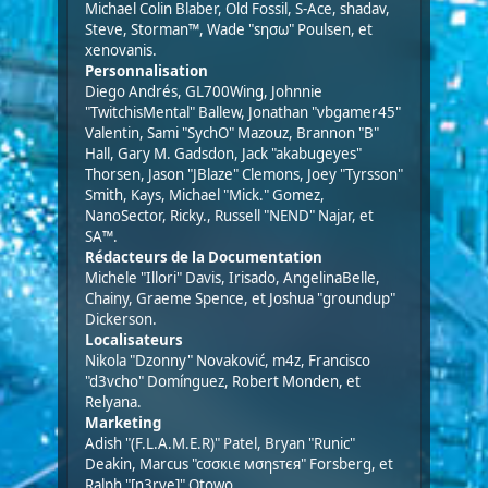
Michael Colin Blaber, Old Fossil, S-Ace, shadav,
Steve, Storman™, Wade "sησω" Poulsen, et
xenovanis.
Personnalisation
Diego Andrés, GL700Wing, Johnnie
"TwitchisMental" Ballew, Jonathan "vbgamer45"
Valentin, Sami "SychO" Mazouz, Brannon "B"
Hall, Gary M. Gadsdon, Jack "akabugeyes"
Thorsen, Jason "JBlaze" Clemons, Joey "Tyrsson"
Smith, Kays, Michael "Mick." Gomez,
NanoSector, Ricky., Russell "NEND" Najar, et
SA™.
Rédacteurs de la Documentation
Michele "Illori" Davis, Irisado, AngelinaBelle,
Chainy, Graeme Spence, et Joshua "groundup"
Dickerson.
Localisateurs
Nikola "Dzonny" Novaković, m4z, Francisco
"d3vcho" Domínguez, Robert Monden, et
Relyana.
Marketing
Adish "(F.L.A.M.E.R)" Patel, Bryan "Runic"
Deakin, Marcus "cσσкιє мσηѕтєя" Forsberg, et
Ralph "[n3rve]" Otowo.