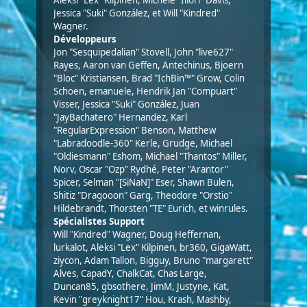
Aleksi "Lex" Kilpinen, Michele "Illori" Davis,
Jessica "Suki" González, et Will "Kindred"
Wagner.
Développeurs
Jon "Sesquipedalian" Stovell, John "live627"
Rayes, Aaron van Geffen, Antechinus, Bjoern
"Bloc" Kristiansen, Brad "IchBin™" Grow, Colin
Schoen, emanuele, Hendrik Jan "Compuart"
Visser, Jessica "Suki" González, Juan
"JayBachatero" Hernandez, Karl
"RegularExpression" Benson, Matthew
"Labradoodle-360" Kerle, Grudge, Michael
"Oldiesmann" Eshom, Michael "Thantos" Miller,
Norv, Oscar "Ozp" Rydhé, Peter "Arantor"
Spicer, Selman "[SiNaN]" Eser, Shawn Bulen,
Shitiz "Dragooon" Garg, Theodore "Orstio"
Hildebrandt, Thorsten "TE" Eurich, et winrules.
Spécialistes Support
Will "Kindred" Wagner, Doug Heffernan,
lurkalot, Aleksi "Lex" Kilpinen, br360, GigaWatt,
ziycon, Adam Tallon, Bigguy, Bruno "margarett"
Alves, CapadY, ChalkCat, Chas Large,
Duncan85, gbsothere, JimM, Justyne, Kat,
Kevin "greyknight17" Hou, Krash, Mashby,