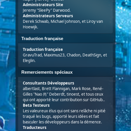
Administrateurs Site
Jeremy "SleePy" Darwood.
Administrateurs Serveurs
Derek Schwab, Michael Johnson, et Liroy van
Hoewijk.
Traduction française
Traduction française
GravuTrad, Maximus23, Chadon, DeathSign, et
Eleglin.
Remerciements spéciaux
Consultants Développeurs
albertlast, Brett Flannigan, Mark Rose, René-
Gilles "Nao 尚" Deberdt, tinoest, et tous ceux
qui
ont apporté leur contribution sur GitHub
..
Beta Testeurs
Les valeureux élus qui ont sans relâche ni pitié
traqué les bugs, apporté leurs idées et fait
basculer les développeurs dans la démence.
Traducteurs