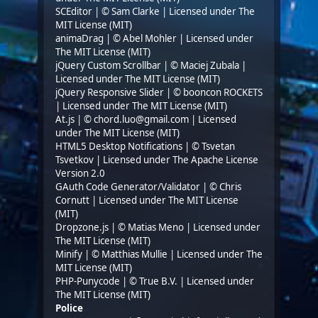
SCEditor
| © Sam Clarke | Licensed under
The
MIT License (MIT)
animaDrag
| © Abel Mohler | Licensed under
The MIT License (MIT)
jQuery Custom Scrollbar
| © Maciej Zubala |
Licensed under
The MIT License (MIT)
jQuery Responsive Slider
| © booncon ROCKETS
| Licensed under
The MIT License (MIT)
At.js
| © chord.luo@gmail.com | Licensed
under
The MIT License (MIT)
HTML5 Desktop Notifications
| © Tsvetan
Tsvetkov | Licensed under
The Apache License
Version 2.0
GAuth Code Generator/Validator
| © Chris
Cornutt | Licensed under
The MIT License
(MIT)
Dropzone.js
| © Matias Meno | Licensed under
The MIT License (MIT)
Minify
| © Matthias Mullie | Licensed under
The
MIT License (MIT)
PHP-Punycode
| © True B.V. | Licensed under
The MIT License (MIT)
Police