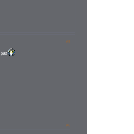
#5
z pas
#6