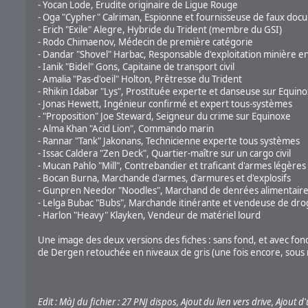
- Yocan Lode, Erudite originaire de Ligue Rouge
- Oga "Cypher" Calriman, Espionne et fournisseuse de faux doc
- Erich "Exile" Alegre, Hybride du Trident (membre du GSI)
- Rodo Chimaenov, Médecin de première catégorie
- Dandar "Shovel" Harbac, Responsable d'exploitation minière e
- Ianik "Bidel" Gons, Capitaine de transport civil
- Amalia "Pas-d'oeil" Holton, Prêtresse du Trident
- Rhikin Idabar "Lys", Prostituée experte et danseuse sur Equin
- Jonas Hewett, Ingénieur confirmé et expert tous-systèmes
- "Proposition" Joe Steward, Seigneur du crime sur Equinoxe
- Alma Khan "Acid Lion", Commando marin
- Rannar "Tank" Jakonans, Technicienne experte tous systèmes
- Issac Caldera "Zen Deck", Quartier-maître sur un cargo civil
- Mucan Pahlo "Mill", Contrebandier et traficant d'armes légères
- Bocan Burna, Marchande d'armes, d'armures et d'explosifs
- Gunpren Needor "Noodles", Marchand de denrées alimentair
- Lelga Bubac "Bubs", Marchande itinérante et vendeuse de dro
- Harlon "Heavy" Klayken, Vendeur de matériel lourd
Une image des deux versions des fiches : sans fond, et avec fon
de Dergen retouchée en niveaux de gris (une fois encore, sous 
Edit : MàJ du fichier : 27 PNJ dispos,
Ajout du lien vers drive, Ajout 