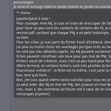
personnages
Je remet le message initial en spoiler, histoire de garder un suivi d
Citation
[spoiler]Salut à tous !
Pour soulager mon MJ, je suis en train de m'occuper de fa
pour faire un peu vivre les contacts de certains des PJ. Je 
version pdf, sachant que chaque PNJ a un petit historique
va bien.
Pour les créer, je suis parti du fichier Excel d'Estheral, d'
j'ai plus ou moins choisi les avantages pro (pas tirés au ha
ne sont pas très détaillés (après, les MJ peuvent vachemen
fiches peuvent constituer une base pour pas mal de PNJ. Si 
fichiers excel de création, mais c'est un peu lourd pour être
d'être terminé, et certains fichiers sont très proches (à ter
Fournisseur médecin", la fiche est la même, c'est juste la r
bon, tant qu'à faire...
Bon, j'en suis quand même assez satisfait pour vous les pro
ça peut aider des MJ en mal de PNJ, des joueurs en mal de 
rien, mais si des membres du forum ont à cœur de les lire,
remarques.[/spoiler]