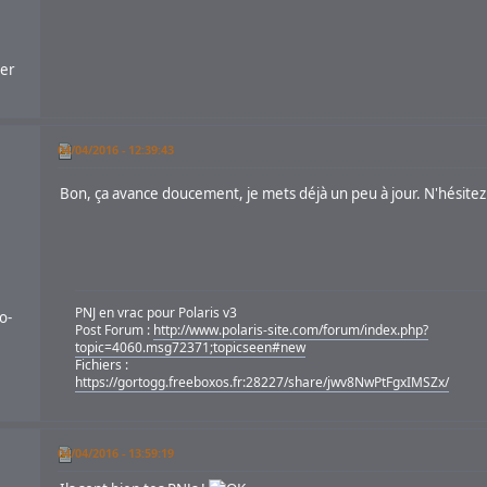
ier
04/04/2016 - 12:39:43
Bon, ça avance doucement, je mets déjà un peu à jour. N'hésite
PNJ en vrac pour Polaris v3
o-
Post Forum :
http://www.polaris-site.com/forum/index.php?
topic=4060.msg72371;topicseen#new
Fichiers :
https://gortogg.freeboxos.fr:28227/share/jwv8NwPtFgxIMSZx/
04/04/2016 - 13:59:19