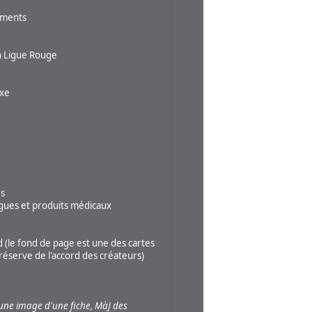
uments
n Ligue Rouge
oxe
es
gues et produits médicaux
d (le fond de page est une des cartes
réserve de l'accord des créateurs)
d'une image d'une fiche, MàJ des