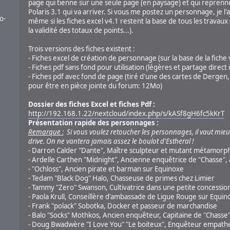
page qui tienne sur une seule page (en paysage) et qui reprenn
Polaris 3.1 qui va arriver. Si vous me postez un personnage, je l'
o-
même si les fiches excel v4.1 restent la base de tous les travaux 
la validité des totaux de points...).
Trois versions des fiches existent :
- Fiches excel de création de personnage (sur la base de la fiche 
- Fiches pdf sans fond pour utilisation (légères et partage direct i
- Fiches pdf avec fond de page (tiré d'une des cartes de Dergen, 
pour être en pièce jointe du forum: 12Mo)
Dossier des fiches Excel et fiches Pdf :
http://192.168.1.22/nextcloud/index.php/s/kASf8gH6fc5kKrT
Présentation rapide des personnages :
Remarque :
Si vous voulez retoucher les personnages, il vaut mieu
drive. On ne vantera jamais assez le boulot d'Estheral !
- Darron Calder "Dante", Maître sculpteur et mutant métamorp
- Ardelle Carthen "Midnight", Ancienne enquêtrice de "Chasse", a
- "Ochloss", Ancien pirate et barman sur Equinoxe
- Tedam "Black Dog" Halo, Chasseuse de primes chez Limier
- Tammy "Zero" Swanson, Cultivatrice dans une petite concession 
- Paola Krull, Conseillère d'ambassade de Ligue Rouge sur Equin
- Frank "polack" Sobotka, Docker et passeur de marchandise
- Balo "Socks" Mothkos, Ancien enquêteur, Capitaine de "Chasse
- Doug Bwadwère "I Love You" "Le boiteux", Enquêteur empath