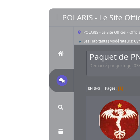
POLARIS - Le Site Offic
POLARIS - Le Site Officiel - Offic
Les Habitants
(Modérateurs:
Cyr
►
Paquet de PN
Démarré par gortogg, 03/
Pages
1
EN BAS