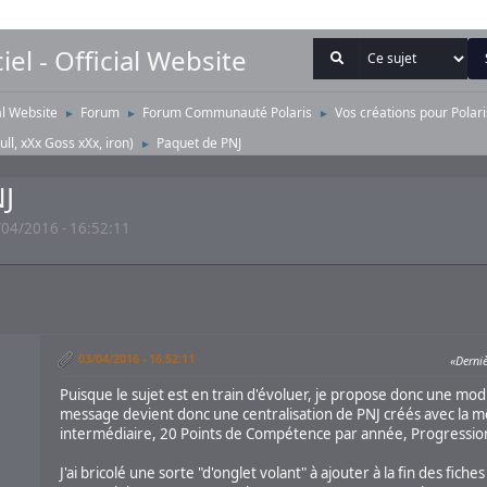
iel - Official Website
ial Website
Forum
Forum Communauté Polaris
Vos créations pour Polari
►
►
►
ull
,
xXx Goss xXx
,
iron
)
Paquet de PNJ
►
J
04/2016 - 16:52:11
03/04/2016 - 16:52:11
Derniè
Puisque le sujet est en train d'évoluer, je propose donc une modi
message devient donc une centralisation de PNJ créés avec l
intermédiaire, 20 Points de Compétence par année, Progression
J'ai bricolé une sorte "d'onglet volant" à ajouter à la fin des fich