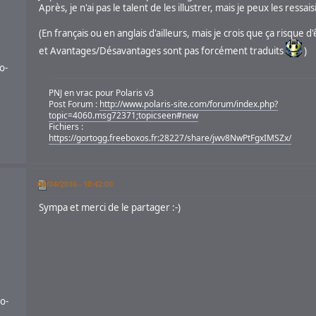
Après, je n'ai pas le talent de les illustrer, mais je peux les ressa
(En français ou en anglais d'ailleurs, mais je crois que ça risque
et Avantages/Désavantages sont pas forcément traduits
)
o-
PNJ en vrac pour Polaris v3
Post Forum :
http://www.polaris-site.com/forum/index.php?
topic=4060.msg72371;topicseen#new
Fichiers :
https://gortogg.freeboxos.fr:28227/share/jwv8NwPtFgxIMSZx/
04/04/2016 - 10:42:00
Sympa et merci de le partager :-)
o-