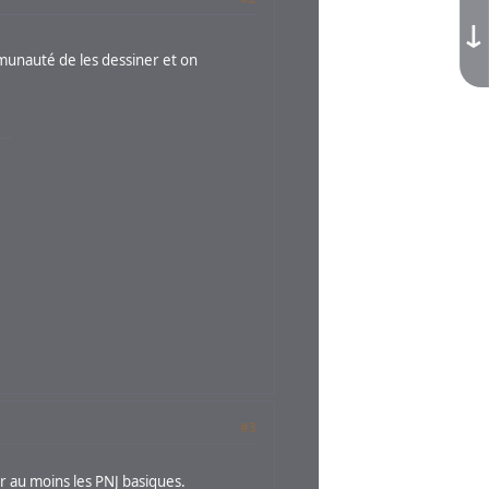
↓
mmunauté de les dessiner et on
#3
ir au moins les PNJ basiques.