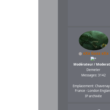
xXx Goss xXx
Modérateur / Moderat
Demeter
Messages: 3142
Emplacement: Chavenay
France - London Engla
IP archivée