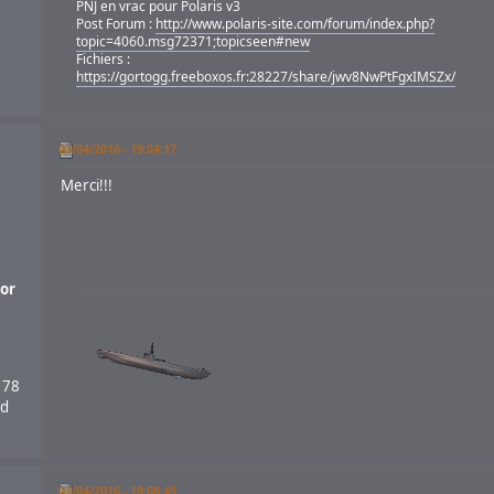
PNJ en vrac pour Polaris v3
Post Forum :
http://www.polaris-site.com/forum/index.php?
topic=4060.msg72371;topicseen#new
Fichiers :
https://gortogg.freeboxos.fr:28227/share/jwv8NwPtFgxIMSZx/
03/04/2016 - 19:04:17
Merci!!!
or
 78
nd
03/04/2016 - 19:08:45