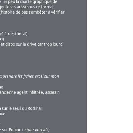
e un peu la charte graphique de
ajouterais aussi sous ce format,
(histoire de pas s'embêter à vérifier
v4.1 d'Estheral)
ci)
et dispo sur le drive car trop lourd
x prendre les fiches excel sur mon
he
ncienne agent infiltrée, assassin
sur le seuil du Rockhall
oxe
"
e sur Equinoxe
(par korrydz)