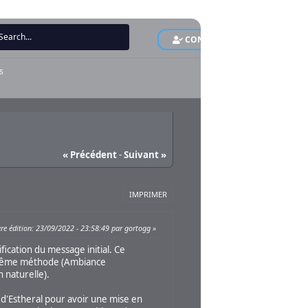
CONNEXION
INS
s
« Précédent
-
Suivant »
IMPRIMER
re édition
: 23/09/2022 - 23:58:49 par gortogg
fication du message initial. Ce
a même méthode (Ambiance
 naturelle).
es d'Estheral pour avoir une mise en