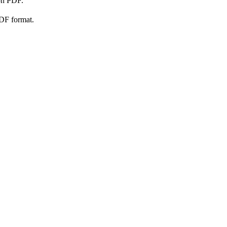
on PDF.
PDF format.