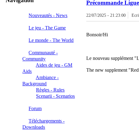
Navigation
Précommande Ligue 
Nouveautés - News
22/07/2025 - 21:23:00
Ecr
Le jeu - The Game
Bonsoir/Hi
Le monde - The World
Communauté -
Le nouveau supplément "Li
Community
Aides de jeu - GM
The new supplement "Red Li
Aids
Ambiance -
Background
Règles - Rules
Scenarii - Scenarios
Forum
Téléchargements -
Downloads