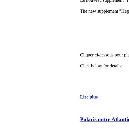
Le nouveau supplément "Hé
The new supplement "Hegemo
Cliquer ci-dessous pour plu
Click below for details:
Lire plus
Polaris outre Atlant