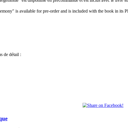
gémonie" est disponible en précommande et est inclus avec le livre s
ny" is available for pre-order and is included with the book in its 
s de détail :
ique