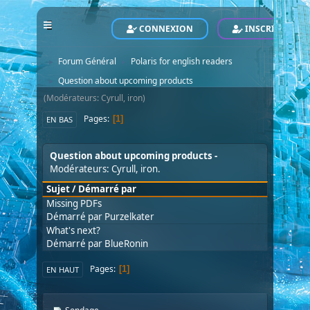
CONNEXION
INSCRIVEZ-VO
POLARIS - Le Site Officiel - Official Website
Forum
►
Forum Général
Polaris for english readers
►
►
Question about upcoming products
►
(Modérateurs:
Cyrull
,
iron
)
Pages
1
EN BAS
Question about upcoming products
Modérateurs:
Cyrull
,
iron
.
Sujet
/
Démarré par
Missing PDFs
Démarré par
Purzelkater
What's next?
Démarré par
BlueRonin
Pages
1
EN HAUT