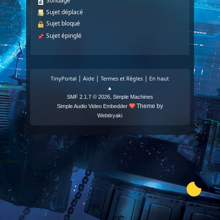
Sondage
Sujet déplacé
Sujet bloqué
Sujet épinglé
|
|
|
TinyPortal
Aide
Termes et Règles
En haut
▲
,
SMF 2.1.7 © 2026
Simple Machines
Theme by
Simple Audio Video Embedder
Webtiryaki