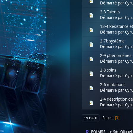
Démarré par
Cyru
2-3 Talents
Démarré par
Cyru
13-4 Résistance e
Démarré par
Cyru
2-7b système
Démarré par
Cyru
2-9 phénomènes
Démarré par
Cyru
2-8 soins
Démarré par
Cyru
2-6 mutations
Démarré par
Cyru
2-4 description de
Démarré par
Cyru
Pages
1
EN HAUT
POLARIS - Le Site Officiel 