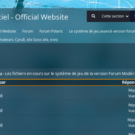
iel - Official Website
ial Website
Forum
Forum Polaris
Le système de jeu avancé version foru
►
►
►
rateurs:
Cyrull
,
xXx Goss xXx
,
iron
)
u
Les fichiers en-cours sur le système de jeu de la version Forum Modé
par
Répon
Rép
ll
Vue
Rép
ll
Vue
Répo
ll
Vue
Rép