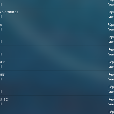
ll
Vue
 exo-armures
Répo
ll
Vue
so
Répo
ll
Vue
Répo
ll
Vue
s
Rép
ll
Vue
ase
Rép
ll
Vue
ons
Rép
ll
Vue
Rép
ll
Vue
s, etc.
Rép
ll
Vue
Rép