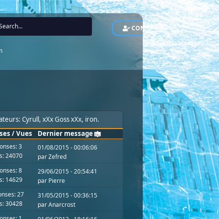
CONNEXION
INS
m
rateurs:
Cyrull
,
xXx Goss xXx
,
iron
.
ses
/
Vues
Dernier message
onses: 3
01/08/2015 - 00:06:06
s: 24070
par
Zefred
onses: 8
29/06/2015 - 20:54:41
s: 14629
par
Pierre
nses: 27
31/05/2015 - 00:36:15
s: 30428
par
Anarcrost
onses: 1