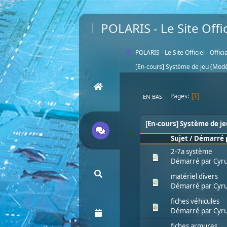
POLARIS - Le Site Offic
POLARIS - Le Site Officiel - Offic
[En-cours] Système de jeu
(Modé
►
Pages
1
EN BAS
[En-cours] Système de je
Sujet
/
Démarré 
2-7a système
Démarré par
Cyru
matériel divers
Démarré par
Cyru
fiches véhicules
Démarré par
Cyru
fiches armures