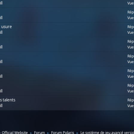
ll
Vue
Rép
ll
Vue
t usure
Rép
ll
Vue
Rép
ll
Vue
Rép
ll
Vue
Rép
ll
Vue
Rép
ll
Vue
s talents
Rép
ll
Vue
- Official Website
Forum
Forum Polaris
Le système de jeu avancé versi
►
►
►