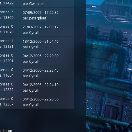
s: 17429
par
Gwenael
onses: 3
07/09/2007 - 17:22:32
s: 13869
par
peterplouf
onses: 0
21/03/2007 - 12:03:17
s: 11070
par
Cyrull
onses: 1
18/12/2006 - 21:54:46
s: 13131
par
Cyrull
onses: 0
04/12/2006 - 22:29:39
s: 12301
par
Cyrull
onses: 0
04/12/2006 - 22:28:45
s: 11654
par
Cyrull
onses: 0
04/12/2006 - 22:24:10
s: 12332
par
Cyrull
onses: 0
04/12/2006 - 22:20:56
s: 12357
par
Cyrull
on forum