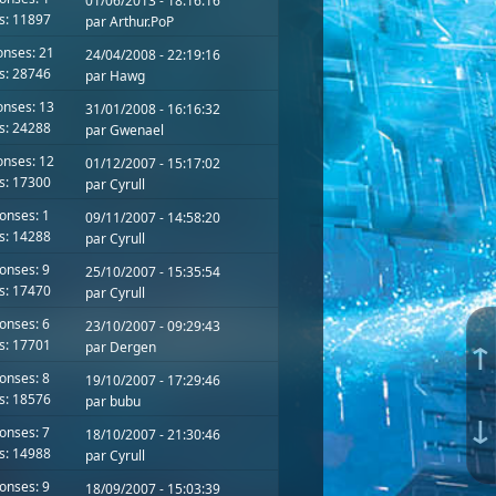
01/06/2013 - 18:16:16
s: 11897
par
Arthur.PoP
nses: 21
24/04/2008 - 22:19:16
s: 28746
par
Hawg
nses: 13
31/01/2008 - 16:16:32
s: 24288
par
Gwenael
nses: 12
01/12/2007 - 15:17:02
s: 17300
par
Cyrull
onses: 1
09/11/2007 - 14:58:20
s: 14288
par
Cyrull
onses: 9
25/10/2007 - 15:35:54
s: 17470
par
Cyrull
onses: 6
23/10/2007 - 09:29:43
s: 17701
↑
par Dergen
onses: 8
19/10/2007 - 17:29:46
s: 18576
par
bubu
↓
onses: 7
18/10/2007 - 21:30:46
s: 14988
par
Cyrull
onses: 9
18/09/2007 - 15:03:39