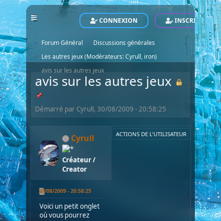
CONNEXION
INSCRIVEZ-VO
POLARIS - Le Site Officiel - Official Website
Forum
►
Forum Général
Discussions générales
►
►
Les autres jeux
(Modérateurs:
Cyrull
,
iron
)
►
avis sur les autres jeux
►
avis sur les autres jeux
Démarré par Cyrull, 30/08/2009 - 20:58:25
ACTIONS DE L'UTILISATEUR
Cyrull
Créateur /
Creator
30/08/2009 - 20:58:25
Voici un petit onglet
où vous pourrez