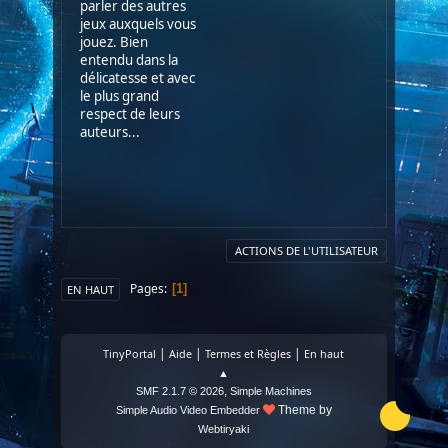
parler des autres
jeux auxquels vous
jouez. Bien
entendu dans la
délicatesse et avec
le plus grand
respect de leurs
auteurs...
ACTIONS DE L'UTILISATEUR
Pages
1
EN HAUT
|
|
|
TinyPortal
Aide
Termes et Règles
En haut
▲
,
SMF 2.1.7 © 2026
Simple Machines
Theme by
Simple Audio Video Embedder
Webtiryaki