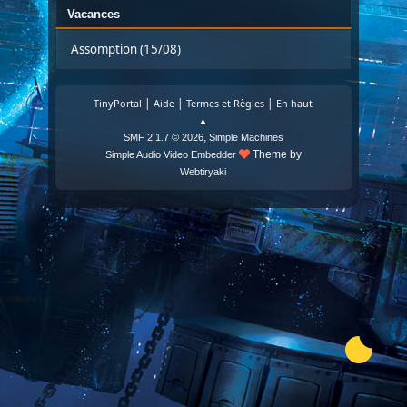
Vacances
Assomption (15/08)
|
|
|
TinyPortal
Aide
Termes et Règles
En haut
▲
,
SMF 2.1.7 © 2026
Simple Machines
Theme by
Simple Audio Video Embedder
Webtiryaki