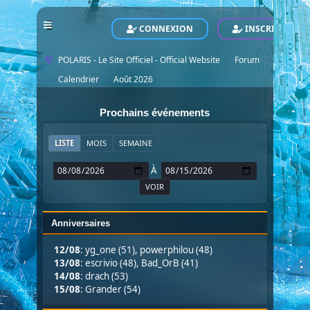
CONNEXION
INSCRIVEZ-VO
POLARIS - Le Site Officiel - Official Website
Forum
►
Calendrier
Août 2026
►
►
Prochains événements
LISTE
MOIS
SEMAINE
À
Anniversaires
12/08
:
yg_one (51)
,
powerphilou (48)
13/08
:
escrivio (48)
,
Bad_OrB (41)
14/08
:
drach (53)
15/08
:
Grander (54)